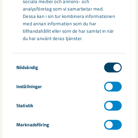
sociala medier och annons- och
analysföretag som vi samarbetar med.
Dessa kan i sin tur kombinera informationen
Så kan humanoida robotar öka
med annan information som du har
säkerheten i framtidens gruva
tillhandahållit eller som de har samlat in när
du har använt deras tjänster.
Utvecklingen av humanoida robotar, människoliknande
robotar med armar och ben, går snabbt. I takt med att
tekniken blir alltmer avancerad ...
Samtyckesval
Nödvändig
Inställningar
Statistik
Nytt sovringsverk växer fram
Marknadsföring
Nu syns det hur LKAB:s nya sovringsverk successivt tar form.
Anläggningen kommer att ersätta det befintliga verket från