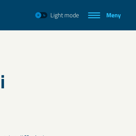
Light mode
Meny
i