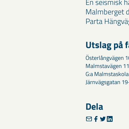
En seismisk h
Malmberget de
Parta Hängvä
Utslag på f
Österlångvägen 
Malmstavägen 11
G:a Malmstaskol
Järnvägsgatan 1
Dela