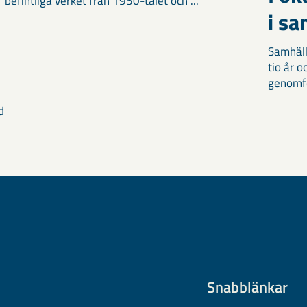
befintliga verket från 1950-talet och ...
i s
Samhäll
tio år 
genomför
d
Snabblänkar