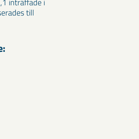
1 inträffade i
rades till
e: