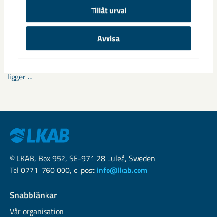
Tillåt urval
Fokus på östra Malmberget i
samhällsomvandlingen
Avvisa
Samhällsomvandlingen i Gällivare har pågått i snart tio år
och mycket av det stora arbetet har redan genomförts. Nu
ligger ...
© LKAB, Box 952, SE-971 28 Luleå, Sweden
Tel 0771-760 000, e-post
info@lkab.com
Snabblänkar
Vår organisation