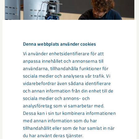
Denna webbplats använder cookies
Vi använder enhetsidentifierare för att
anpassa innehållet och annonserna till
användarna, tillhandahålla funktioner för
sociala medier och analysera vår trafik. Vi
Så kan humanoida robotar öka
vidarebefordrar även sådana identifierare
säkerheten i framtidens gruva
och annan information från din enhet till de
sociala medier och annons- och
Utvecklingen av humanoida robotar, människoliknande
analysföretag som vi samarbetar med.
robotar med armar och ben, går snabbt. I takt med att
Dessa kan i sin tur kombinera informationen
tekniken blir alltmer avancerad ...
med annan information som du har
tillhandahållit eller som de har samlat in när
du har använt deras tjänster.