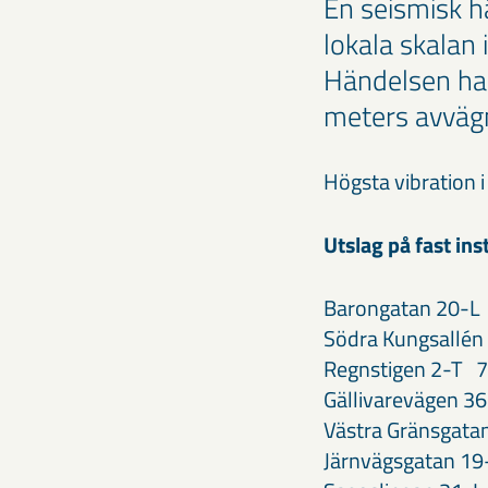
En seismisk h
lokala skalan 
Händelsen har
meters avväg
​Högsta vibration
Utslag på fast in
Barongatan 20-L
Södra Kungsallé
Regnstigen 2-T 
Gällivarevägen 3
Västra Gränsgata
Järnvägsgatan 1