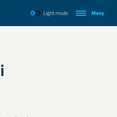
Light mode
Meny
i