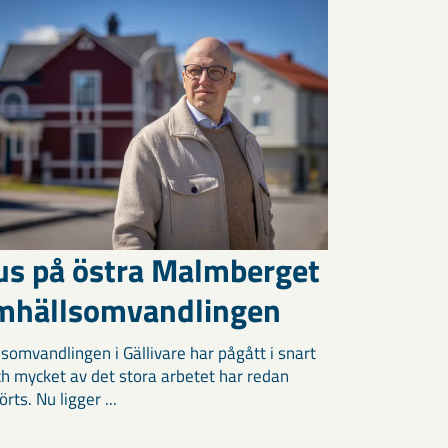
us på östra Malmberget
amhällsomvandlingen
somvandlingen i Gällivare har pågått i snart
och mycket av det stora arbetet har redan
ts. Nu ligger ...