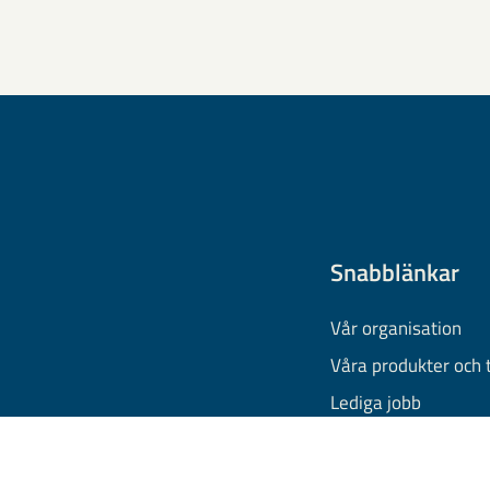
Snabblänkar
Vår organisation
Våra produkter och 
Lediga jobb
Finansiell informati
Behandling av pers