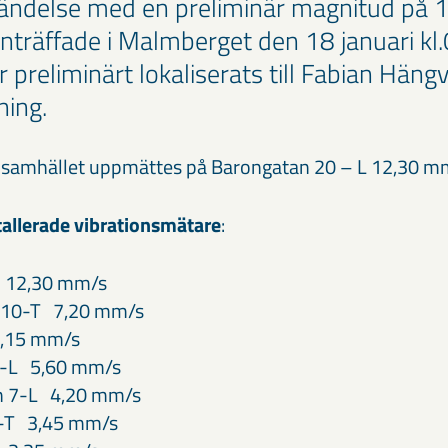
ändelse med en preliminär magnitud på 1,
inträffade i Malmberget den 18 januari kl
 preliminärt lokaliserats till Fabian Hän
ning.
 i samhället uppmättes på Barongatan 20 – L 12,30 m
stallerade vibrationsmätare
:
 12,30 mm/s
n 10-T 7,20 mm/s
7,15 mm/s
6-L 5,60 mm/s
n 7-L 4,20 mm/s
9-T 3,45 mm/s