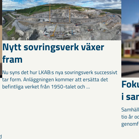
Nytt sovringsverk växer
fram
Nu syns det hur LKAB:s nya sovringsverk successivt
tar form. Anläggningen kommer att ersätta det
Fok
befintliga verket från 1950-talet och ...
i s
Samhäll
tio år 
genomför
d