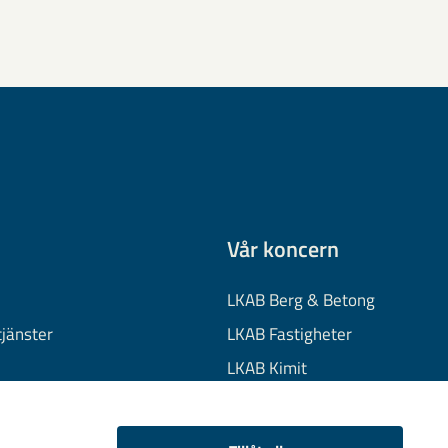
Vår koncern
LKAB Berg & Betong
tjänster
LKAB Fastigheter
LKAB Kimit
on
LKAB Mekaniska
onuppgifter
LKAB Minerals