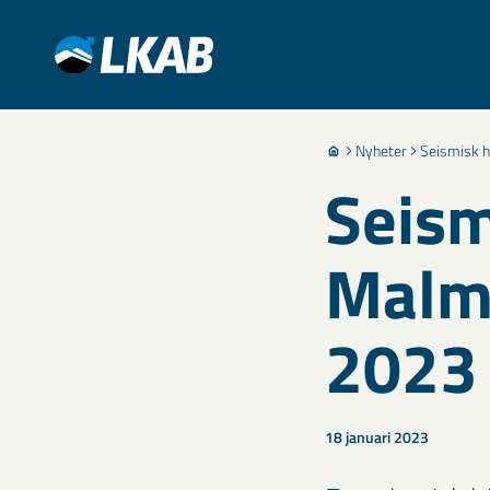
Nyheter
Seismisk h
Seism
Malmb
2023
18 januari 2023