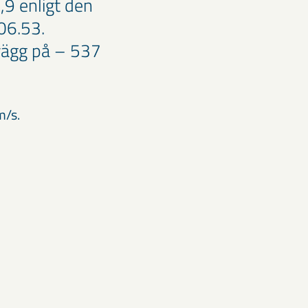
9 enligt den
.06.53.
gvägg på – 537
m/s.