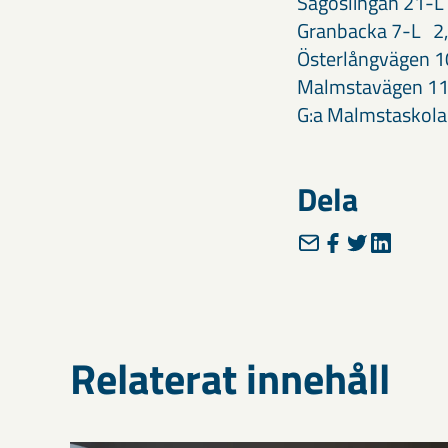
Sagoslingan 21-
Granbacka 7-L 2
Österlångvägen 
Malmstavägen 1
G:a Malmstaskol
Dela
Relaterat innehåll