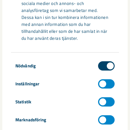
sociala medier och annons- och
analysföretag som vi samarbetar med.
Dessa kan i sin tur kombinera informationen
med annan information som du har
Så kan humanoida robotar öka
tillhandahållit eller som de har samlat in när
säkerheten i framtidens gruva
du har använt deras tjänster.
Utvecklingen av humanoida robotar, människoliknande
robotar med armar och ben, går snabbt. I takt med att
Samtyckesval
tekniken blir alltmer avancerad ...
Nödvändig
Inställningar
Statistik
Nytt sovringsverk växer fram
Marknadsföring
Nu syns det hur LKAB:s nya sovringsverk successivt tar form.
Anläggningen kommer att ersätta det befintliga verket från