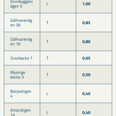
Gruvbyggarv
L
1,00
ägen 5
Gällivareväg
T
0,85
en 36
Gällivareväg
T
0,80
en 16
Granbacka 7
T
0,65
Mysinge 
T
0,50
backe 3
Banjostigen 
L
0,40
4
Amorstigen 
L
0,40
14