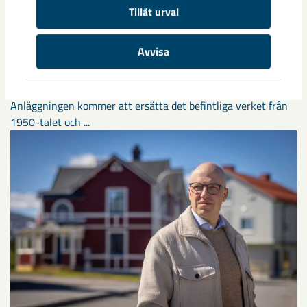
Tillåt urval
Avvisa
Nytt sovringsverk växer fram
Nu syns det hur LKAB:s nya sovringsverk successivt tar form.
Anläggningen kommer att ersätta det befintliga verket från
1950-talet och ...