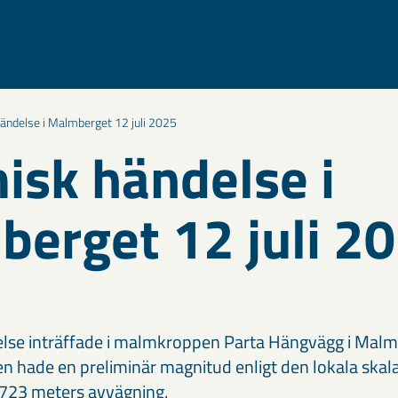
ändelse i Malmberget 12 juli 2025
isk händelse i
erget 12 juli 2
lse inträffade i malmkroppen Parta Hängvägg i Malmb
en hade en preliminär magnitud enligt den lokala skal
l -723 meters avvägning.