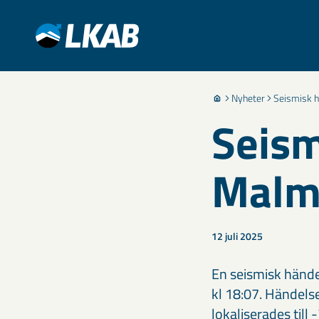
Nyheter
Seismisk h
Seism
Malmb
12 juli 2025
En seismisk hände
kl 18:07. Händels
lokaliserades til