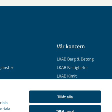
Vår koncern
LKAB Berg & Betong
tjänster
LKAB Fastigheter
LKAB Kimit
on
LKAB Mekaniska
onuppgifter
LKAB Minerals
Tillåt alla
kies
LKAB Wassara
ciala
sociala
Samhällsutveckling
Tillåt urval