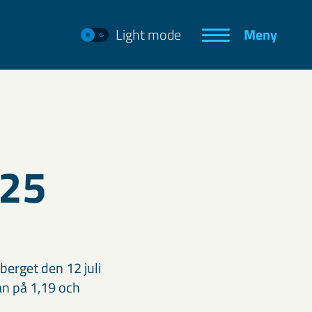
Light mode
Meny
025
erget den 12 juli
an på 1,19 och