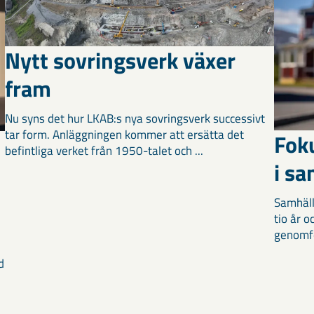
Nytt sovringsverk växer
fram
Nu syns det hur LKAB:s nya sovringsverk successivt
tar form. Anläggningen kommer att ersätta det
Fok
befintliga verket från 1950-talet och ...
i s
Samhäll
tio år 
genomför
d