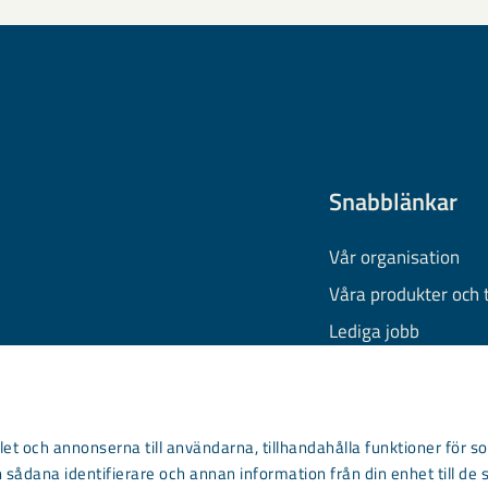
Snabblänkar
Vår organisation
Våra produkter och 
Lediga jobb
Finansiell informati
Behandling av pers
Information om coo
et och annonserna till användarna, tillhandahålla funktioner för so
 sådana identifierare och annan information från din enhet till de 
Kontakta oss