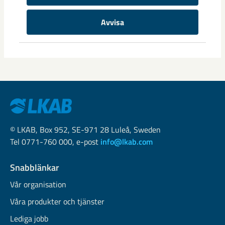
samhällsomvandlingen
Samhällsomvandlingen i Gällivare har pågått i snart tio år
Avvisa
och mycket av det stora arbetet har redan genomförts. Nu
ligger ...
© LKAB, Box 952, SE-971 28 Luleå, Sweden
Tel 0771-760 000, e-post
info@lkab.com
Snabblänkar
Vår organisation
Våra produkter och tjänster
Lediga jobb