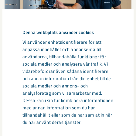
Denna webbplats använder cookies
Vi använder enhetsidentifierare för att
anpassa innehållet och annonserna till
Så kan humanoida robotar öka
användarna, tillhandahålla funktioner för
säkerheten i framtidens gruva
sociala medier och analysera vår trafik. Vi
vidarebefordrar även sådana identifierare
Utvecklingen av humanoida robotar, människoliknande
och annan information från din enhet till de
robotar med armar och ben, går snabbt. I takt med att
sociala medier och annons- och
tekniken blir alltmer avancerad ...
analysföretag som vi samarbetar med.
Dessa kan i sin tur kombinera informationen
med annan information som du har
tillhandahållit eller som de har samlat in när
du har använt deras tjänster.