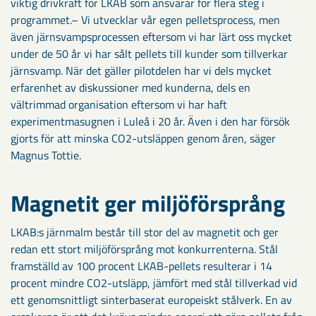
viktig drivkraft för LKAB som ansvarar för flera steg i
programmet.– Vi utvecklar vår egen pelletsprocess, men
även järnsvampsprocessen eftersom vi har lärt oss mycket
under de 50 år vi har sålt pellets till kunder som tillverkar
järnsvamp. När det gäller pilotdelen har vi dels mycket
erfarenhet av diskussioner med kunderna, dels en
vältrimmad organisation eftersom vi har haft
experimentmasugnen i Luleå i 20 år. Även i den har försök
gjorts för att minska CO2-utsläppen genom åren, säger
Magnus Tottie.
Magnetit ger miljöförsprång
LKAB:s järnmalm består till stor del av magnetit och ger
redan ett stort miljöförsprång mot konkurrenterna. Stål
framställd av 100 procent LKAB-pellets resulterar i 14
procent mindre CO2-utsläpp, jämfört med stål tillverkad vid
ett genomsnittligt sinterbaserat europeiskt stålverk. En av