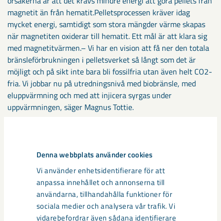
orsakerna är att det krävs mindre energi att göra pellets från
magnetit än från hematit.Pelletsprocessen kräver idag
mycket energi, samtidigt som stora mängder värme skapas
när magnetiten oxiderar till hematit. Ett mål är att klara sig
med magnetitvärmen.– Vi har en vision att få ner den totala
bränsleförbrukningen i pelletsverket så långt som det är
möjligt och på sikt inte bara bli fossilfria utan även helt CO2-
fria. Vi jobbar nu på utredningsnivå med biobränsle, med
eluppvärmning och med att injicera syrgas under
uppvärmningen, säger Magnus Tottie.
Systemövergripande
utmaningar
Denna webbplats använder cookies
Vi använder enhetsidentifierare för att
LKAB släpper ut ungefär 700 kiloton CO2 per år och SSAB
anpassa innehållet och annonserna till
mer än fem miljoner ton. Idag används kol och koks för att
användarna, tillhandahålla funktioner för
reducera järnmalm till järn. En av idéerna i HYBRIT är att
sociala medier och analysera vår trafik. Vi
istället använda vätgas som har producerats av el från
vidarebefordrar även sådana identifierare