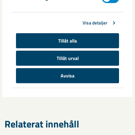
minska CO2-utsläppen globalt.– Förutsättningar i Sverige är
goda för att lyckas eftersom vi har fossilfri elkraft, en
högvärdig järnmalm och ett stålföretag med nischprodukter,
säger Magnus Tottie.
Visa detaljer
Tillåt alla
Dela
Tillåt urval
Taggar
Avvisa
HYBRIT
järnsvamp
Magnus Tottie
SSAB
Vattenfall
Relaterat innehåll