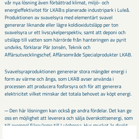
vår nya lösning även förbättrad klimat, miljö- och
energieffektivitet för LKAB:s planerade industripark i Luleå.
Produktionen av svavelsyra med elementärt svavel
genererar liknande eller lägre koldioxidutsläpp per ton
svavelsyra ur ett livscykelperspektiv, samt att deponi och
utsläpp till vatten som härrörde från hanteringen av pyrit
undviks, förklarar Pär Jonsén, Teknik och
Affärsutvecklingschef, Affärsområde Specialprodukter LKAB.
Svavelsyraproduktionen genererar stora mängder energi i
form av värme och ånga, som LKAB avser använda i
processen att producera fosforsyra och för att generera
elektricitet vilket minskar det totala behovet av köpt energi.
─ Den här lösningen kan också ge andra fördelar. Det kan ge
oss en möjlighet att leverera och sälja överskottsenergi, som
till exempel fjärrvärme till Luleborna. Hur mycket är direkt
kopplat till hur mycket svavelsyra som produceras. LKAB