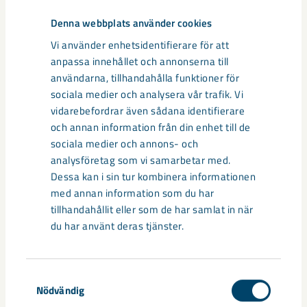
kommer ha kapacitet att producera mer svavelsyra än det
egna behovet är initialt, säger Pär.
Denna webbplats använder cookies
Vi använder enhetsidentifierare för att
Den tekniska förändringen medför ändringar i
anpassa innehållet och annonserna till
miljökonsekvensbeskrivningen som ingår i
användarna, tillhandahålla funktioner för
miljötillståndsansökan. Därför kommer LKAB i maj att hålla
sociala medier och analysera vår trafik. Vi
ett kompletterande samråd och uppdatera ansökan, som
vidarebefordrar även sådana identifierare
kommer lämnas in innan utgången av 2024.
och annan information från din enhet till de
sociala medier och annons- och
analysföretag som vi samarbetar med.
Dela
Dessa kan i sin tur kombinera informationen
med annan information som du har
tillhandahållit eller som de har samlat in när
du har använt deras tjänster.
Taggar
Boliden
cirkulär ekonomi
cirkulär industripark
fosfor
Samtyckesval
kritiska mineral
LKAB Minerals
Luleå
Pär Jonsén
Nödvändig
specialprodukter