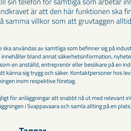
till sin telefon för samtliga som arbetar i
ndkravet är att den här funktionen ska fin
på samma villkor som att gruvtaggen allti
 ska användas av samtliga som befinner sig på indust
innehåller bland annat säkerhetsinformation, nyheter
som en anställd, entreprenör eller besökare på en ind
att känna sig trygg och säker. Kontaktpersoner hos le
ningen inom respektive företag.
igt för anläggningar att snabbt nå ut med relevant inf
äggningen i Svappavaara och samla allting på en plats
Taggar