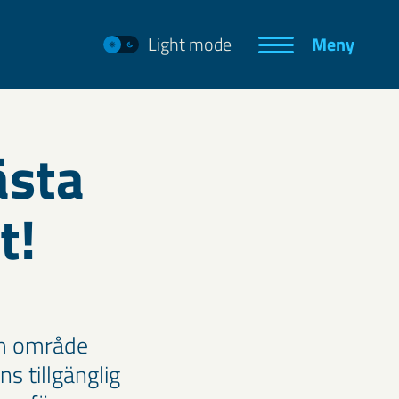
Light mode
Meny
ästa
t!
om område
s tillgänglig