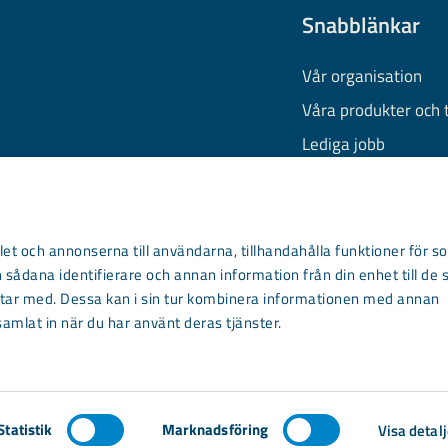
Snabblänkar
Vår organisation
Våra produkter och 
Lediga jobb
Finansiell informati
Behandling av pers
Information om coo
et och annonserna till användarna, tillhandahålla funktioner för so
 sådana identifierare och annan information från din enhet till de 
Kontakta oss
ar med. Dessa kan i sin tur kombinera informationen med annan
samlat in när du har använt deras tjänster.
Statistik
Marknadsföring
Visa detalj