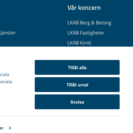
Vår koncern
LKAB Berg & Betong
tjänster
LKAB Fastigheter
LKAB Kimit
on
LKAB Mekaniska
onuppgifter
LKAB Minerals
Tillåt alla
kies
LKAB Wassara
ciala
sociala
Samhällsutveckling
Tillåt urval
Avvisa
er