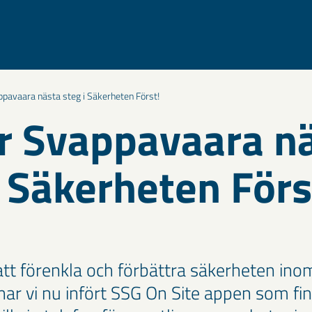
ppavaara nästa steg i Säkerheten Först!
r Svappavaara n
i Säkerheten Förs
 att förenkla och förbättra säkerheten in
ar vi nu infört SSG On Site appen som finn