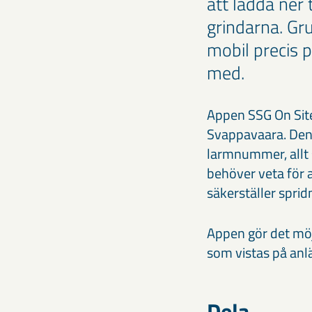
att ladda ner 
grindarna. Gru
mobil precis 
med.
Appen SSG On Site
Svappavaara. Den 
larmnummer, allt 
behöver veta för 
säkerställer sprid
Appen gör det möjl
som vistas på anl
Dela