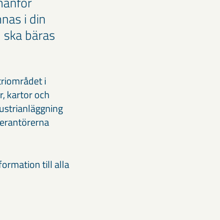
nnanför
nas i din
d ska bäras
riområdet i
, kartor och
ustrianläggning
verantörerna
ormation till alla
.