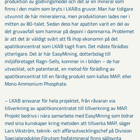
produktion av gödningsmedel och det är en mineral som
finns i den malm som bryts i LKAB:s gruvor. Man har tidigare
utvunnit de här mineralerna, men produktionen lades ner i
mitten av 80-talet. Sedan dess har apatiten varit en del av
det gruvavfall som hamnar på deponi i dammarna. Problemet
är att det är väldigt svårt att få ihop ekonomin på det
apatitkoncentrat som LKAB tagit fram. Det måste förädlas
ytterligare. Det är här EasyMining, dotterbolag till
miljöföretaget Ragn-Sells, kommer in i bilden – de har
utvecklat, och patenterat, en metod för förädling av
apatitkoncentrat till en färdig produkt som kallas MAP, eller
Mono Ammonium Phosphate.
– LKAB ansvarar för hela projektet, från råvaran via
tillverkning av apatitkoncentratet till tillverkning av MAP.
Projekt bedrivs i nära samarbete med EasyMining som bidrar
med sina kunskaper kring metoden att tillverka MAP, säger
Lars Vikström, teknik- och affärsutvecklingschef på Division
Specialprodukter.Förutom fosfatmineral finns sällsynta