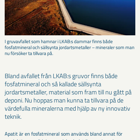
I gruvavfallet som hamnar i LKAB:s dammar finns både
fosfatmineral och sällsynta jordartsmetaller – mineraler som man
nu försöker ta tillvara på.
Bland avfallet från LKAB:s gruvor finns både
fosfatmineral och så kallade sällsynta
jordartsmetaller, material som fram till nu gått på
deponi. Nu hoppas man kunna ta tillvara på de
värdefulla mineralerna med hjälp av ny innovativ
teknik.
Apatit är en fosfatmineral som används bland annat för