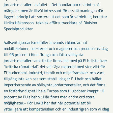
jordartsmetaller i avfallet.– Det handlar om relativt små
mängder, men är likväl intressant för oss. Utmaningen där
ligger i princip i att sortera ut det som är värdefullt, berättar
Ulrika Håkansson, teknisk affärsutvecklare på Division
Specialprodukter.
Sällsynta jordartsmetaller används i bland annat
mobiltelefoner, bat¬terier och magneter och produceras idag
till 95 procent i Kina. Tunga och lätta sällsynta
jordartsmetaller samt fosfor finns alla med på EU:s lista över
”kritiska råmaterial”, det vill säga material med stor vikt för
EU:s ekonomi, industri, teknik och miljö framöver, och vars
tillgång inte kan ses som stabil. Idag är EU helt och hållet
importberoende av sällsynta jordartsmetaller, och det finns
en fosforfyndighet i hela Europa som tillgodoser knappt 10
procent av EU:s behov. Här finns med andra ord stora
möjligheter.– För LKAB har det här potential att bli
ytterligare ett kompetensben och en industrigren som vi idag