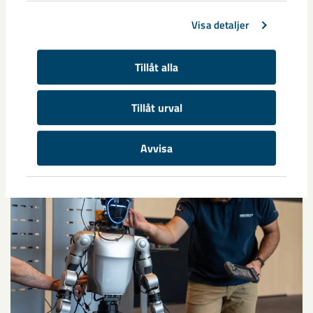
kritiska mineral
specialprodukter
sällsynta jordartsmetaller
Visa detaljer
Tillåt alla
Relaterat innehåll
Tillåt urval
Avvisa