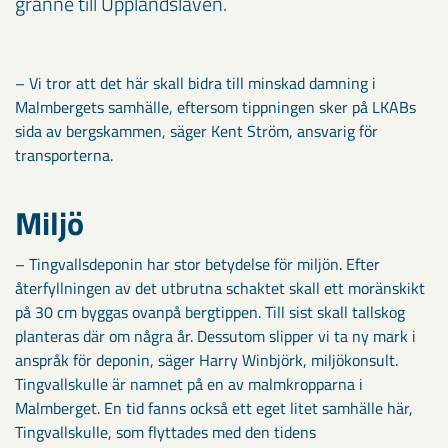
granne till Upplandslaven.
– Vi tror att det här skall bidra till minskad damning i
Malmbergets samhälle, eftersom tippningen sker på LKABs
sida av bergskammen, säger Kent Ström, ansvarig för
transporterna.
Miljö
– Tingvallsdeponin har stor betydelse för miljön. Efter
återfyllningen av det utbrutna schaktet skall ett moränskikt
på 30 cm byggas ovanpå bergtippen. Till sist skall tallskog
planteras där om några år. Dessutom slipper vi ta ny mark i
anspråk för deponin, säger Harry Winbjörk, miljökonsult.
Tingvallskulle är namnet på en av malmkropparna i
Malmberget. En tid fanns också ett eget litet samhälle här,
Tingvallskulle, som flyttades med den tidens