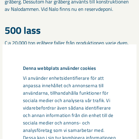
gråberg. Dessutom har gråberg använts till konstruktionen
av Nalodammen. Vid Nalo finns nu en reservdeponi.
500 lass
C:a 20.000 ton gråberg faller från produktionen varje dygn.
Det motsvarar c:a 500 lastbilslass per dygn. BDX bilar kör i
skytteltrafik från 264 metersnivån upp till tippkanten, som
ligger c:a 70 m under avvägningspunkten. Hela sträckan är
Denna webbplats använder cookies
på 3,3 km och stigningen omkring 200 meter.
Vi använder enhetsidentifierare för att
anpassa innehållet och annonserna till
användarna, tillhandahålla funktioner för
Dela
sociala medier och analysera vår trafik. Vi
vidarebefordrar även sådana identifierare
och annan information från din enhet till de
sociala medier och annons- och
analysföretag som vi samarbetar med.
Dessa kan i sin tur kombinera informationen