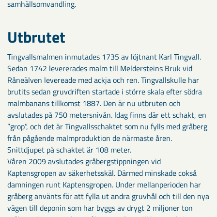
samhällsomvandling.
Utbrutet
Tingvallsmalmen inmutades 1735 av löjtnant Karl Tingvall.
Sedan 1742 levererades malm till Meldersteins Bruk vid
Råneälven levereade med ackja och ren. Tingvallskulle har
brutits sedan gruvdriften startade i större skala efter södra
malmbanans tillkomst 1887. Den är nu utbruten och
avslutades på 750 metersnivån. Idag finns där ett schakt, en
”grop”, och det är Tingvallsschaktet som nu fylls med gråberg
från pågående malmproduktion de närmaste åren.
Snittdjupet på schaktet är 108 meter.
Våren 2009 avslutades gråbergstippningen vid
Kaptensgropen av säkerhetsskäl. Därmed minskade cokså
damningen runt Kaptensgropen. Under mellanperioden har
gråberg använts för att fylla ut andra gruvhål och till den nya
vägen till deponin som har byggs av drygt 2 miljoner ton