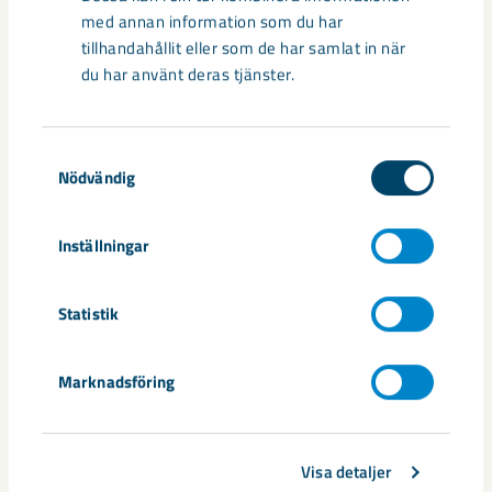
Relaterat innehåll
med annan information som du har
tillhandahållit eller som de har samlat in när
du har använt deras tjänster.
Samtyckesval
Nödvändig
Inställningar
Statistik
Marknadsföring
Så kan humanoida robotar öka
säkerheten i framtidens gruva
Visa detaljer
Utvecklingen av humanoida robotar, människoliknande