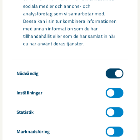
– Driftorganisationen kommer ha ett nära samarbete med
sociala medier och annons- och
dammsäkerhetssektionen som bedriver ett långsiktigt och
analysföretag som vi samarbetar med.
strategiskt arbete kring dammsäkerhet och framtida
Dessa kan i sin tur kombinera informationen
deponering. Det arbetet spänner över hela LKAB, säger
med annan information som du har
Sophie Danilov.
tillhandahållit eller som de har samlat in när
du har använt deras tjänster.
Om du tror att tjänsten som sektionschef är något för dig är
du välkommen med din ansökan innan den 21 juni.
Samtyckesval
Nödvändig
Korta fakta:
Inställningar
LKAB har 4 dammanläggningar på tre
verksamhetsorter
Statistik
I Kiruna finns 2 dammanläggningar, sand-och
klarningsmagasin samt norra Luossajärvi.
Marknadsföring
Varje år deponeras omkring 2,5–3 miljoner ton