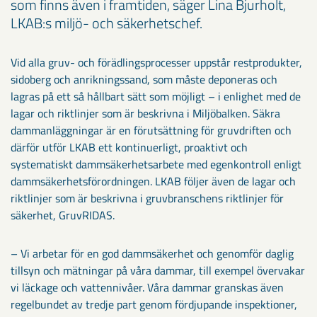
som finns även i framtiden, säger Lina Bjurholt,
LKAB:s miljö- och säkerhetschef.
Vid alla gruv- och förädlingsprocesser uppstår restprodukter,
sidoberg och anrikningssand, som måste deponeras och
lagras på ett så hållbart sätt som möjligt – i enlighet med de
lagar och riktlinjer som är beskrivna i Miljöbalken. Säkra
dammanläggningar är en förutsättning för gruvdriften och
därför utför LKAB ett kontinuerligt, proaktivt och
systematiskt dammsäkerhetsarbete med egenkontroll enligt
dammsäkerhetsförordningen. LKAB följer även de lagar och
riktlinjer som är beskrivna i gruvbranschens riktlinjer för
säkerhet, GruvRIDAS.
– Vi arbetar för en god dammsäkerhet och genomför daglig
tillsyn och mätningar på våra dammar, till exempel övervakar
vi läckage och vattennivåer. Våra dammar granskas även
regelbundet av tredje part genom fördjupande inspektioner,