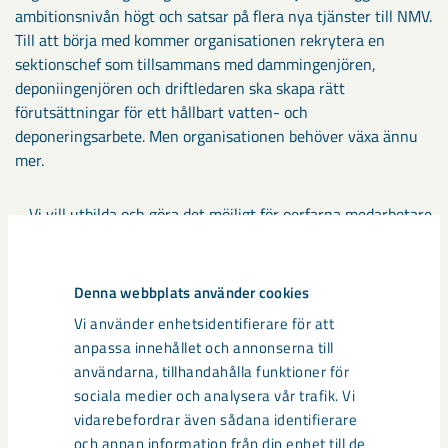
ambitionsnivån högt och satsar på flera nya tjänster till NMV.
Till att börja med kommer organisationen rekrytera en
sektionschef som tillsammans med dammingenjören,
deponiingenjören och driftledaren ska skapa rätt
förutsättningar för ett hållbart vatten- och
deponeringsarbete. Men organisationen behöver växa ännu
mer.
– Vi vill utbilda och göra det möjligt för oerfarna medarbetare
att arbeta med den här typen av frågor som ställer krav på
både erfarenhet och kunskap. Därför gör vi det möjligt för
nya medarbetare att successivt växa in i rollen genom att gå
Denna webbplats använder cookies
bredvid under en längre tid, säger Jan Carlsten.
Vi använder enhetsidentifierare för att
anpassa innehållet och annonserna till
Kommande år kommer NMV växa, bli ännu större och
användarna, tillhandahålla funktioner för
starkare. En av flera kritiska tjänster som behöver rekryteras
sociala medier och analysera vår trafik. Vi
är en mätingenjör.
vidarebefordrar även sådana identifierare
och annan information från din enhet till de