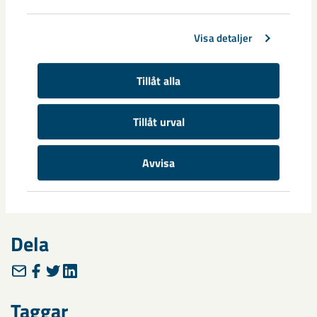
anrikningssand i Kiruna
Visa detaljer
Samtliga dammanläggningar inom LKAB är
klassificerade i den näst högsta konsekvensklassen,
det vill säga; B.
Tillåt alla
B-klassificeringen innebär att ett dammhaveri
bedöms leda till en icke försumbar risk för förlust av
Tillåt urval
människoliv, stora ekonomiska samt samhälls- och
miljöpåverkande konsekvenser. Det gör
Avvisa
dammsäkerhet till en av LKAB:s viktigaste och
prioriterade frågor.
Dela
Taggar