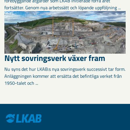
förebyggande åtgärder som LKAB initierade förra året
fortsätter. Genom nya arbetssätt och löpande uppföljning ...
Nytt sovringsverk växer fram
Nu syns det hur LKAB:s nya sovringsverk successivt tar form.
Anläggningen kommer att ersätta det befintliga verket från
1950-talet och ...