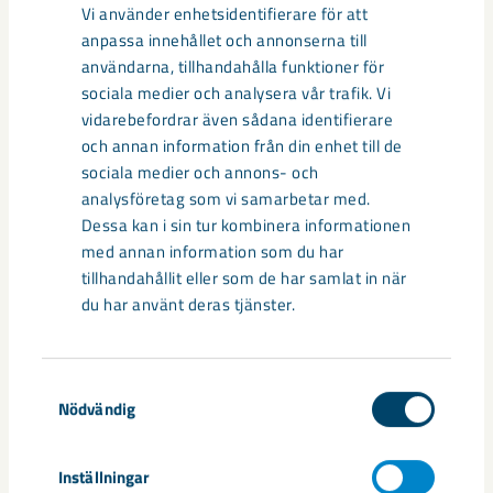
Relaterat innehåll
Vi använder enhetsidentifierare för att
anpassa innehållet och annonserna till
användarna, tillhandahålla funktioner för
sociala medier och analysera vår trafik. Vi
vidarebefordrar även sådana identifierare
och annan information från din enhet till de
sociala medier och annons- och
analysföretag som vi samarbetar med.
Dessa kan i sin tur kombinera informationen
med annan information som du har
tillhandahållit eller som de har samlat in när
du har använt deras tjänster.
Så kan humanoida robotar öka
Samtyckesval
säkerheten i framtidens gruva
Nödvändig
Utvecklingen av humanoida robotar, människoliknande
Inställningar
robotar med armar och ben, går snabbt. I takt med att