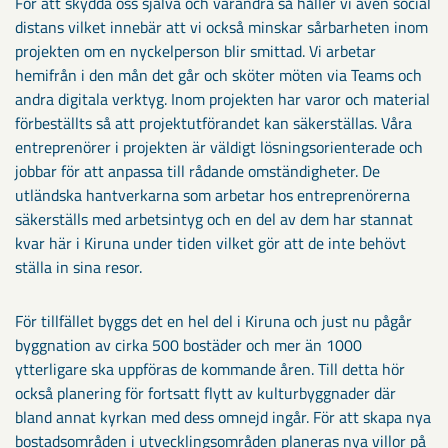
För att skydda oss själva och varandra så håller vi även social
distans vilket innebär att vi också minskar sårbarheten inom
projekten om en nyckelperson blir smittad. Vi arbetar
hemifrån i den mån det går och sköter möten via Teams och
andra digitala verktyg. Inom projekten har varor och material
förbeställts så att projektutförandet kan säkerställas. Våra
entreprenörer i projekten är väldigt lösningsorienterade och
jobbar för att anpassa till rådande omständigheter. De
utländska hantverkarna som arbetar hos entreprenörerna
säkerställs med arbetsintyg och en del av dem har stannat
kvar här i Kiruna under tiden vilket gör att de inte behövt
ställa in sina resor.
För tillfället byggs det en hel del i Kiruna och just nu pågår
byggnation av cirka 500 bostäder och mer än 1000
ytterligare ska uppföras de kommande åren. Till detta hör
också planering för fortsatt flytt av kulturbyggnader där
bland annat kyrkan med dess omnejd ingår. För att skapa nya
bostadsområden i utvecklingsområden planeras nya villor på