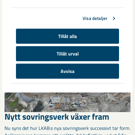
Visa detaljer
LKAB fortsätter arbetet för att
minska damningen i Kiruna
Tillåt alla
Det omfattande arbetet med dammbekämpande och
Tillåt urval
förebyggande åtgärder som LKAB initierade förra året
fortsätter. Genom nya arbetssätt och löpande uppföljning ...
Avvisa
Nytt sovringsverk växer fram
Nu syns det hur LKAB:s nya sovringsverk successivt tar form.