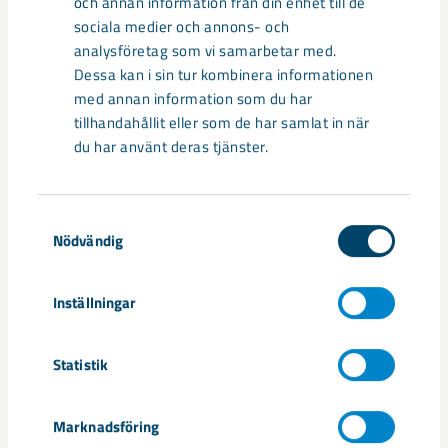
och annan information från din enhet till de
sociala medier och annons- och
analysföretag som vi samarbetar med.
Dessa kan i sin tur kombinera informationen
Så kan humanoida robotar öka
med annan information som du har
säkerheten i framtidens gruva
tillhandahållit eller som de har samlat in när
du har använt deras tjänster.
Utvecklingen av humanoida robotar, människoliknande
robotar med armar och ben, går snabbt. I takt med att
tekniken blir alltmer avancerad ...
Samtyckesval
Nödvändig
Inställningar
Statistik
Marknadsföring