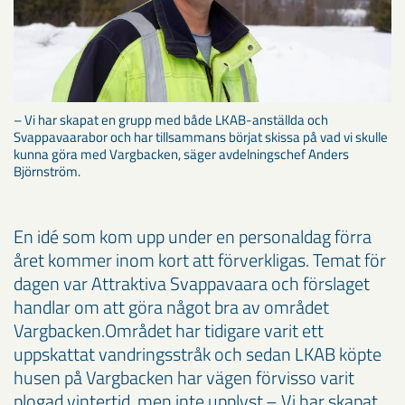
– Vi har skapat en grupp med både LKAB-anställda och
Svappavaarabor och har tillsammans börjat skissa på vad vi skulle
kunna göra med Vargbacken, säger avdelningschef Anders
Björnström.
En idé som kom upp under en personaldag förra
året kommer inom kort att förverkligas. Temat för
dagen var Attraktiva Svappavaara och förslaget
handlar om att göra något bra av området
Vargbacken.Området har tidigare varit ett
uppskattat vandringsstråk och sedan LKAB köpte
husen på Vargbacken har vägen förvisso varit
plogad vintertid, men inte upplyst.– Vi har skapat