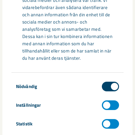
sociala medier och analysera vår trafik. Vi
som en tillfällig lösning och inte är optimal ur ett
vidarebefordrar även sådana identifierare
arbetsmiljöperspektiv.
och annan information från din enhet till de
sociala medier och annons- och
I investeringen ingår även upprustning av infrastruktur då
analysföretag som vi samarbetar med.
vägen till och från den nya matsalen från LKAB ska planas ut
Dessa kan i sin tur kombinera informationen
och få en gång- och cykelbana.– Vi får en högre
med annan information som du har
trafiksäkerhet på den sträckan, säger Anders Björnström.
tillhandahållit eller som de har samlat in när
du har använt deras tjänster.
Arbetet påbörjas under sommaren och har en tidsplan på tre
år.
Samtyckesval
Nödvändig
Dela
Inställningar
Taggar
Statistik
Anders Björnström
samhällsengagemang
Svappavaara