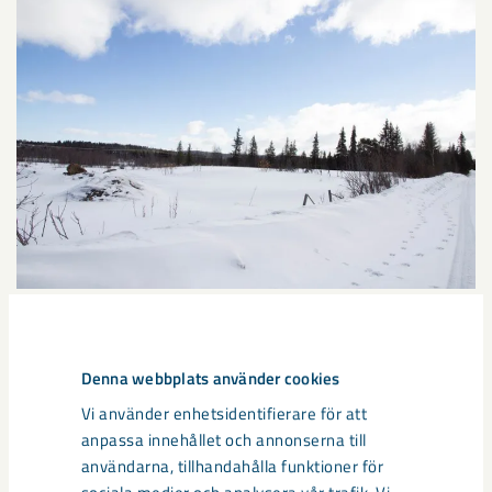
Ny matsal och upprustning av
Denna webbplats använder cookies
infrastruktur
Vi använder enhetsidentifierare för att
anpassa innehållet och annonserna till
I anslutning till området finns även planer på att bygga en ny
användarna, tillhandahålla funktioner för
matsal då den gamla, som kallas Gruvköket, endast byggdes