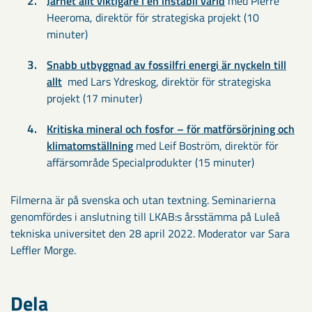
Järnet allt viktigare i en instabil värld
med Pierre
Heeroma, direktör för strategiska projekt (10
minuter)
Snabb utbyggnad av fossilfri energi är nyckeln till
allt
med Lars Ydreskog, direktör för strategiska
projekt (17 minuter)
Kritiska mineral och fosfor – för matförsörjning och
klimatomställning
med Leif Boström, direktör för
affärsområde Specialprodukter (15 minuter)
Filmerna är på svenska och utan textning. Seminarierna
genomfördes i anslutning till LKAB:s årsstämma på Luleå
tekniska universitet den 28 april 2022. Moderator var Sara
Leffler Morge.
Dela