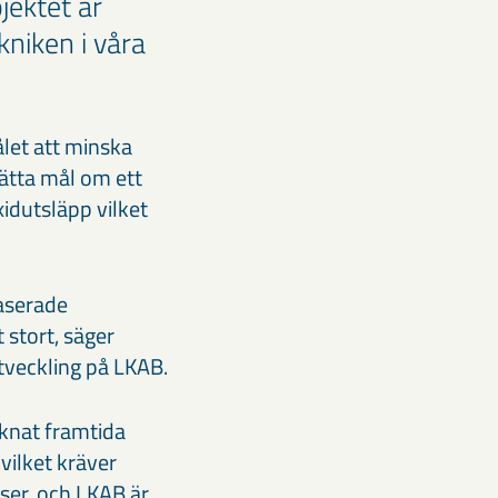
ektet är
kniken i våra
ålet att minska
sätta mål om ett
xidutsläpp vilket
baserade
 stort, säger
veckling på LKAB.
äknat framtida
 vilket kräver
ser, och LKAB är