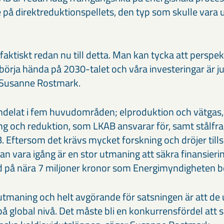
å direktreduktionspellets, den typ som skulle vara 
faktiskt redan nu till detta. Man kan tycka att perspekt
örja hända på 2030-talet och våra investeringar är ju
r Susanne Rostmark.
 indelat i fem huvudområden; elproduktion och vätgas,
ering och reduktion, som LKAB ansvarar för, samt stålf
. Eftersom det krävs mycket forskning och dröjer tills
an vara igång är en stor utmaning att säkra finansierin
d på nära 7 miljoner kronor som Energimyndigheten be
utmaning och helt avgörande för satsningen är att de
 på global nivå. Det måste bli en konkurrensfördel att 