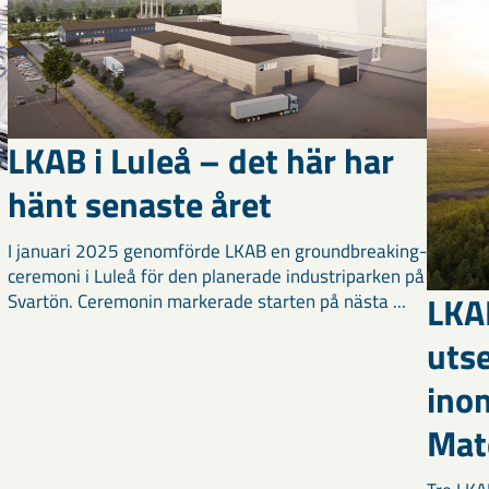
LKAB i Luleå – det här har
hänt senaste året
I januari 2025 genomförde LKAB en groundbreaking-
ceremoni i Luleå för den planerade industriparken på
LKA
Svartön. Ceremonin markerade starten på nästa ...
utse
inom
Mate