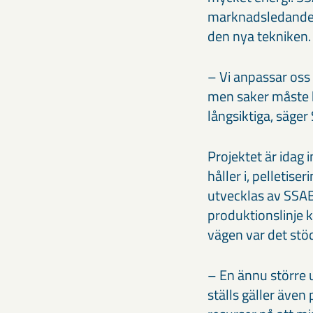
marknadsledande p
den nya tekniken.
– Vi anpassar oss 
men saker måste b
långsiktiga, säge
Projektet är idag
håller i, pelletis
utvecklas av SSAB
produktionslinje k
vägen var det stö
– En ännu större 
ställs gäller även