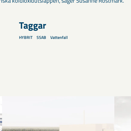
inska koldioxidutsläppen, säger Susanne Rostmark.
Taggar
HYBRIT
SSAB
Vattenfall