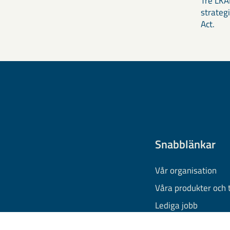
Tre LKAB
strateg
Act.
Snabblänkar
Vår organisation
Våra produkter och 
Lediga jobb
Finansiell informati