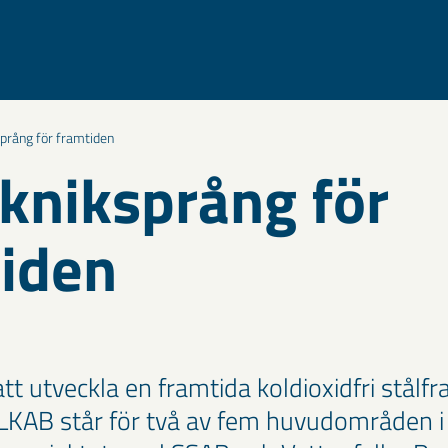
språng för framtiden
ekniksprång för
iden
t utveckla en framtida koldioxidfri stålfr
t. LKAB står för två av fem huvudområden i