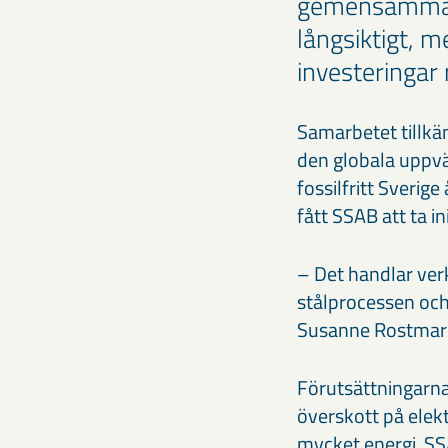
gemensamma p
långsiktigt, m
investeringar
Samarbetet tillkän
den globala uppvär
fossilfritt Sverige
fått SSAB att ta ini
– Det handlar ver
stålprocessen och 
Susanne Rostmark
Förutsättningarna 
överskott på elekt
mycket energi. SS