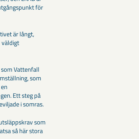
utgångspunkt för
ivet är långt,
 väldigt
 som Vattenfall
ramställning, som
 en
gen. Ett steg på
viljade i somras.
 utsläppskrav som
satsa så här stora