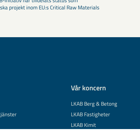
-initiativ har tilldelats status som
iska projekt inom EU:s Critical Raw Materials
Vår koncern
LKAB Berg & Betong
tjänster
LKAB Fastigheter
LKAB Kimit
on
LKAB Mekaniska