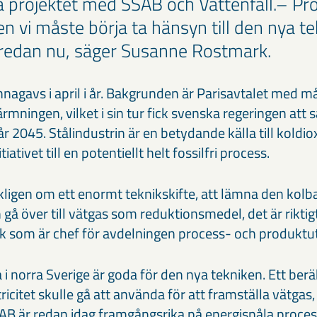
rojektet med SSAB och Vattenfall.– Proj
en vi måste börja ta hänsyn till den nya te
 redan nu, säger Susanne Rostmark.
nagavs i april i år. Bakgrunden är Parisavtalet med m
mningen, vilket i sin tur fick svenska regeringen att 
 år 2045. Stålindustrin är en betydande källa till koldio
tiativet till en potentiellt helt fossilfri process.
kligen om ett enormt teknikskifte, att lämna den kol
gå över till vätgas som reduktionsmedel, det är riktigt
 som är chef för avdelningen process- och produktut
i norra Sverige är goda för den nya tekniken. Ett ber
ricitet skulle gå att använda för att framställa vätgas,
AB är redan idag framgångsrika på energisnåla proces