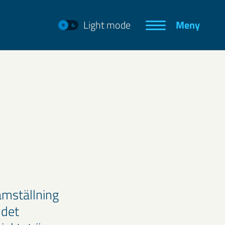
Light mode
Meny
amställning
 det