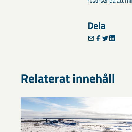
resurser på att m
Dela
Relaterat innehåll