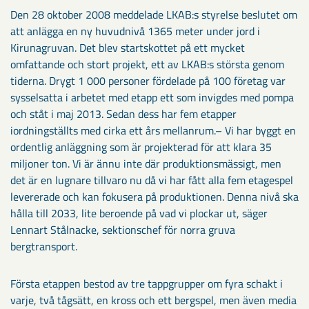
Den 28 oktober 2008 meddelade LKAB:s styrelse beslutet om
att anlägga en ny huvudnivå 1365 meter under jord i
Kirunagruvan. Det blev startskottet på ett mycket
omfattande och stort projekt, ett av LKAB:s största genom
tiderna. Drygt 1 000 personer fördelade på 100 företag var
sysselsatta i arbetet med etapp ett som invigdes med pompa
och ståt i maj 2013. Sedan dess har fem etapper
iordningställts med cirka ett års mellanrum.– Vi har byggt en
ordentlig anläggning som är projekterad för att klara 35
miljoner ton. Vi är ännu inte där produktionsmässigt, men
det är en lugnare tillvaro nu då vi har fått alla fem etagespel
levererade och kan fokusera på produktionen. Denna nivå ska
hålla till 2033, lite beroende på vad vi plockar ut, säger
Lennart Stålnacke, sektionschef för norra gruva
bergtransport.
Första etappen bestod av tre tappgrupper om fyra schakt i
varje, två tågsätt, en kross och ett bergspel, men även media