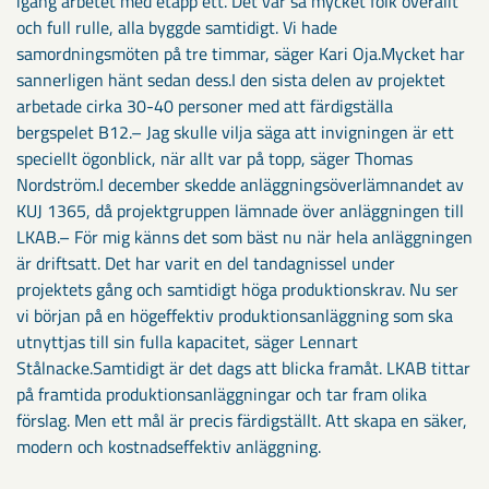
igång arbetet med etapp ett. Det var så mycket folk överallt
och full rulle, alla byggde samtidigt. Vi hade
samordningsmöten på tre timmar, säger Kari Oja.Mycket har
sannerligen hänt sedan dess.I den sista delen av projektet
arbetade cirka 30-40 personer med att färdigställa
bergspelet B12.– Jag skulle vilja säga att invigningen är ett
speciellt ögonblick, när allt var på topp, säger Thomas
Nordström.I december skedde anläggningsöverlämnandet av
KUJ 1365, då projektgruppen lämnade över anläggningen till
LKAB.– För mig känns det som bäst nu när hela anläggningen
är driftsatt. Det har varit en del tandagnissel under
projektets gång och samtidigt höga produktionskrav. Nu ser
vi början på en högeffektiv produktionsanläggning som ska
utnyttjas till sin fulla kapacitet, säger Lennart
Stålnacke.Samtidigt är det dags att blicka framåt. LKAB tittar
på framtida produktionsanläggningar och tar fram olika
förslag. Men ett mål är precis färdigställt. Att skapa en säker,
modern och kostnadseffektiv anläggning.