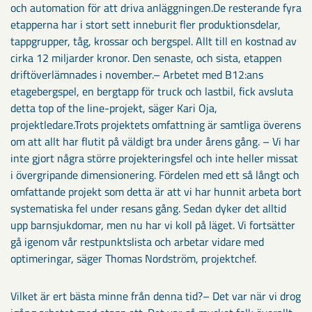
och automation för att driva anläggningen.De resterande fyra
etapperna har i stort sett inneburit fler produktionsdelar,
tappgrupper, tåg, krossar och bergspel. Allt till en kostnad av
cirka 12 miljarder kronor. Den senaste, och sista, etappen
driftöverlämnades i november.– Arbetet med B12:ans
etagebergspel, en bergtapp för truck och lastbil, fick avsluta
detta top of the line-projekt, säger Kari Oja,
projektledare.Trots projektets omfattning är samtliga överens
om att allt har flutit på väldigt bra under årens gång. – Vi har
inte gjort några större projekteringsfel och inte heller missat
i övergripande dimensionering. Fördelen med ett så långt och
omfattande projekt som detta är att vi har hunnit arbeta bort
systematiska fel under resans gång. Sedan dyker det alltid
upp barnsjukdomar, men nu har vi koll på läget. Vi fortsätter
gå igenom vår restpunktslista och arbetar vidare med
optimeringar, säger Thomas Nordström, projektchef.
Vilket är ert bästa minne från denna tid?– Det var när vi drog