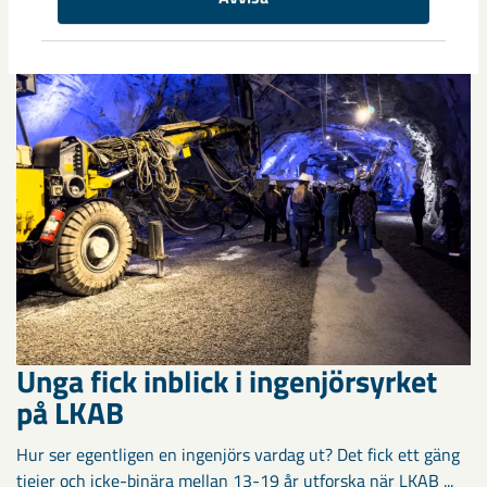
underhåll på LKAB
Unga fick inblick i ingenjörsyrket
på LKAB
Hur ser egentligen en ingenjörs vardag ut? Det fick ett gäng
tjejer och icke-binära mellan 13-19 år utforska när LKAB ...