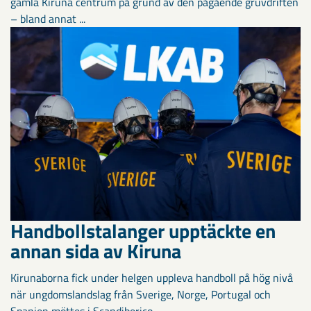
gamla Kiruna centrum på grund av den pågående gruvdriften
– bland annat ...
Handbollstalanger upptäckte en
annan sida av Kiruna
Kirunaborna fick under helgen uppleva handboll på hög nivå
när ungdomslandslag från Sverige, Norge, Portugal och
Spanien möttes i Scandiberico ...