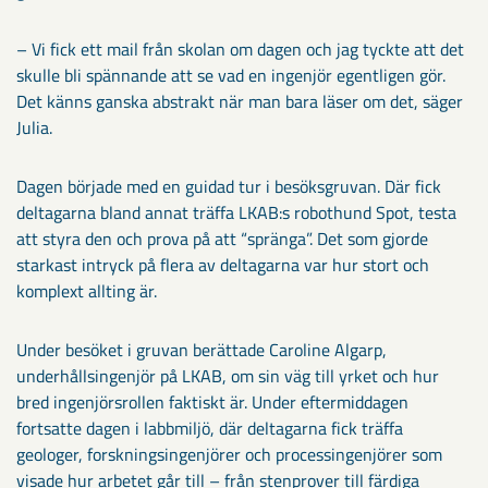
– Vi fick ett mail från skolan om dagen och jag tyckte att det
skulle bli spännande att se vad en ingenjör egentligen gör.
Det känns ganska abstrakt när man bara läser om det, säger
Julia.
Dagen började med en guidad tur i besöksgruvan. Där fick
deltagarna bland annat träffa LKAB:s robothund Spot, testa
att styra den och prova på att “spränga”. Det som gjorde
starkast intryck på flera av deltagarna var hur stort och
komplext allting är.
Under besöket i gruvan berättade Caroline Algarp,
underhållsingenjör på LKAB, om sin väg till yrket och hur
bred ingenjörsrollen faktiskt är. Under eftermiddagen
fortsatte dagen i labbmiljö, där deltagarna fick träffa
geologer, forskningsingenjörer och processingenjörer som
visade hur arbetet går till – från stenprover till färdiga