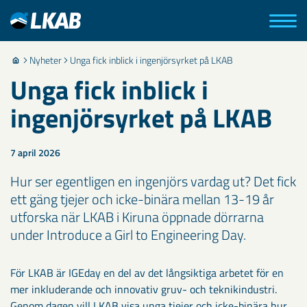
Nyheter
Unga fick inblick i ingenjörsyrket på LKAB
Unga fick inblick i
ingenjörsyrket på LKAB
7 april 2026
Hur ser egentligen en ingenjörs vardag ut? Det fick
ett gäng tjejer och icke-binära mellan 13-19 år
utforska när LKAB i Kiruna öppnade dörrarna
under Introduce a Girl to Engineering Day.
För LKAB är IGEday en del av det långsiktiga arbetet för en
mer inkluderande och innovativ gruv- och teknikindustri.
Genom dagen vill LKAB visa unga tjejer och icke-binära hur