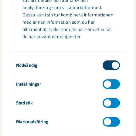
sociala medier och annons- och
analysföretag som vi samarbetar med.
Dessa kan i sin tur kombinera informationen
med annan information som du har
tillhandahållit eller som de har samlat in när
du har använt deras tjänster.
Samtyckesval
Nödvändig
Inställningar
För Leia Lindström, som går andra året på
Naturbruksgymnasiet med inriktning häst och är uppvuxen i
Statistik
Kiruna, blev geologin det mest intressanta inslaget under
dagen. Eftersom hon länge varit intresserad av stenar blev
mötet med geologen Roseanna Dale särskilt uppskattat, och
Marknadsföring
hon passade också på att fråga hur man blir geolog.