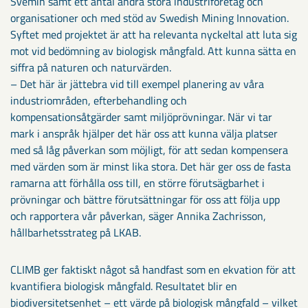
Svemin samt ett antal andra stora industriföretag och
organisationer och med stöd av Swedish Mining Innovation.
Syftet med projektet är att ha relevanta nyckeltal att luta sig
mot vid bedömning av biologisk mångfald. Att kunna sätta en
siffra på naturen och naturvärden.
– Det här är jättebra vid till exempel planering av våra
industriområden, efterbehandling och
kompensationsåtgärder samt miljöprövningar. När vi tar
mark i anspråk hjälper det här oss att kunna välja platser
med så låg påverkan som möjligt, för att sedan kompensera
med värden som är minst lika stora. Det här ger oss de fasta
ramarna att förhålla oss till, en större förutsägbarhet i
prövningar och bättre förutsättningar för oss att följa upp
och rapportera vår påverkan, säger Annika Zachrisson,
hållbarhetsstrateg på LKAB.
CLIMB ger faktiskt något så handfast som en ekvation för att
kvantifiera biologisk mångfald. Resultatet blir en
biodiversitetsenhet – ett värde på biologisk mångfald – vilket