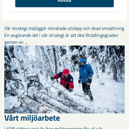
Års- och hållbarhetsredovisning
2022
Vår strategi möjliggör minskade utsläpp och ökad omsättning
En avgörande del i vår strategi är att öka förädlingsgraden
genom en ...
Vårt miljöarbete
LKAB sätter varje år ihop miljörapporter för all vår