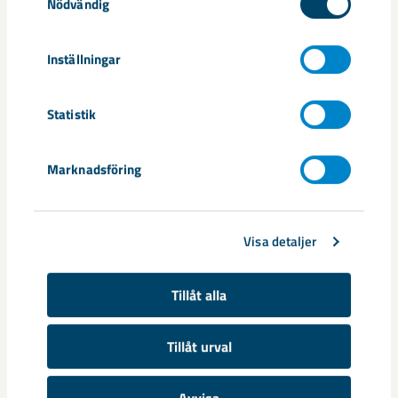
Svemin
Swedish Mining Innovation
Nödvändig
Inställningar
Relaterat innehåll
Statistik
Marknadsföring
Visa detaljer
Tillåt alla
Tillåt urval
Avvisa