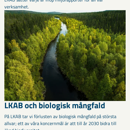
verksamhet.
LKAB och biologisk mångfald
På LKAB tar vi förlusten av biologisk mångfald på största
allvar; ett av våra koncernmål är att till år 2030 bidra till