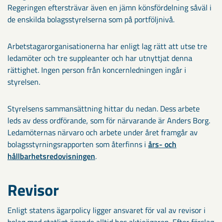
Regeringen eftersträvar även en jämn könsfördelning såväl i
de enskilda bolagsstyrelserna som på portföljnivå.
Arbetstagarorganisationerna har enligt lag rätt att utse tre
ledamöter och tre suppleanter och har utnyttjat denna
rättighet. Ingen person från koncernledningen ingår i
styrelsen.
Styrelsens sammansättning hittar du nedan. Dess arbete
leds av dess ordförande, som för närvarande är Anders Borg.
Ledamöternas närvaro och arbete under året framgår av
bolagsstyrningsrapporten som återfinns i
års- och
hållbarhetsredovisningen
.
Revisor
Enligt statens ägarpolicy ligger ansvaret för val av revisor i
bolag med statligt ägande alltid hos aktieägaren. Efter förslag