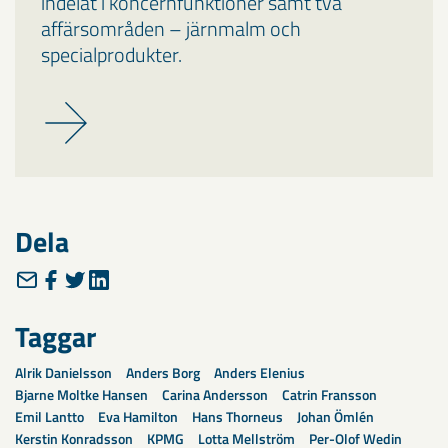
indelat i koncernfunktioner samt två
affärsområden – järnmalm och
specialprodukter.
Dela
Taggar
Alrik Danielsson
Anders Borg
Anders Elenius
Bjarne Moltke Hansen
Carina Andersson
Catrin Fransson
Emil Lantto
Eva Hamilton
Hans Thorneus
Johan Ömlén
Kerstin Konradsson
KPMG
Lotta Mellström
Per-Olof Wedin