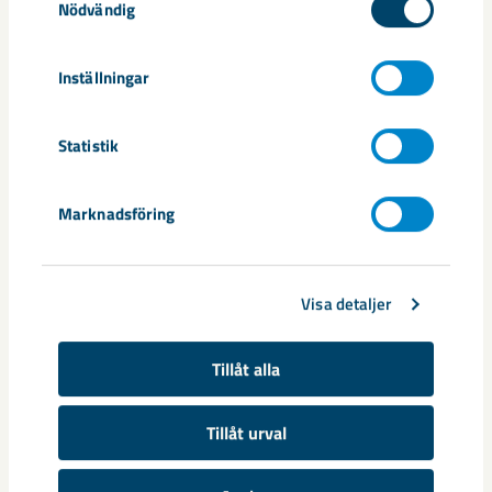
Nödvändig
Läs mer
Inställningar
Statistik
Marknadsföring
Tomas Larsson
Visa detaljer
Arbetstagarrepresentant, ledamot
Läs mer
Tillåt alla
Tillåt urval