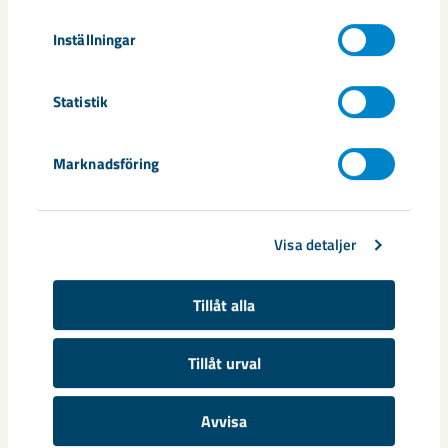
koldioxidfria processer och produkter fram till år 2045. Sedan 1890
har vi utvecklats genom unika innovationer och tekniklösningar och
Inställningar
drivs framåt av mer än 4 500 medarbetare i 12 länder. LKAB-
koncernen omsatte cirka 34 miljarder kronor år
2020. www.lkab.com
Statistik
Följ LKAB på sociala medier:FacebookLinkedInInstagram
Marknadsföring
Media
Visa detaljer
Tillåt alla
Tillåt urval
Avvisa