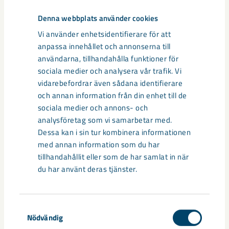
7 procent av de totala globala koldioxidutsläppen.
LKAB:s planer för omställning av hela sin produktion
Denna webbplats använder cookies
till koldioxidfri järnsvamp innebär sänkta utsläpp hos
Vi använder enhetsidentifierare för att
globala kunder motsvarande 35 miljoner ton om året,
anpassa innehållet och annonserna till
vilket motsvarar 2/3 av Sveriges samlade utsläpp.
användarna, tillhandahålla funktioner för
sociala medier och analysera vår trafik. Vi
LKAB:s ska genom fossilfria processer återvinna
vidarebefordrar även sådana identifierare
gruvavfall från järnmalmsproduktionen, och
och annan information från din enhet till de
omvandla det till produkter som EU klassificerar som
sociala medier och annons- och
kritiska råmaterial på grund av högt importberoende
analysföretag som vi samarbetar med.
och stor betydelse för vår ekonomi; fosformineral och
Dessa kan i sin tur kombinera informationen
sällsynta jordartsmetaller.
med annan information som du har
tillhandahållit eller som de har samlat in när
Kontaktperson:
Anders Lindberg, presschef LKAB, tel: +46
du har använt deras tjänster.
(0)980 783 55. E-post:
anders.lindberg@lkab.com
LKAB är en internationell gruv- och mineralkoncern som erbjuder
Samtyckesval
hållbara järnmalms-, mineral- och specialprodukter. Vi leder
Nödvändig
omställningen av järn- och stålindustrin och vår plan är att utveckla