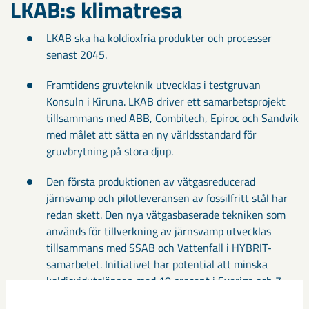
LKAB:s klimatresa
LKAB ska ha koldioxfria produkter och processer
senast 2045.
Framtidens gruvteknik utvecklas i testgruvan
Konsuln i Kiruna. LKAB driver ett samarbetsprojekt
tillsammans med ABB, Combitech, Epiroc och Sandvik
med målet att sätta en ny världsstandard för
gruvbrytning på stora djup.
Den första produktionen av vätgasreducerad
järnsvamp och pilotleveransen av fossilfritt stål har
redan skett. Den nya vätgasbaserade tekniken som
används för tillverkning av järnsvamp utvecklas
tillsammans med SSAB och Vattenfall i HYBRIT-
samarbetet. Initiativet har potential att minska
koldioxidutsläppen med 10 procent i Sverige och 7
procent i Finland. Stålindustrin i världen står idag för