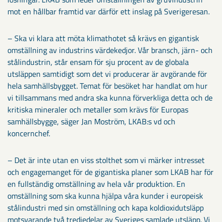
mot en hållbar framtid var därför ett inslag på Sverigeresan.
– Ska vi klara att möta klimathotet så krävs en gigantisk
omställning av industrins värdekedjor. Vår bransch, järn- och
stålindustrin, står ensam för sju procent av de globala
utsläppen samtidigt som det vi producerar är avgörande för
hela samhällsbygget. Temat för besöket har handlat om hur
vi tillsammans med andra ska kunna förverkliga detta och de
kritiska mineraler och metaller som krävs för Europas
samhällsbygge, säger Jan Moström, LKAB:s vd och
koncernchef.
– Det är inte utan en viss stolthet som vi märker intresset
och engagemanget för de gigantiska planer som LKAB har för
en fullständig omställning av hela vår produktion. En
omställning som ska kunna hjälpa våra kunder i europeisk
stålindustri med sin omställning och kapa koldioxidutsläpp
motsvarande två tredjedelar av Sveriges samlade utsläpp. Vi