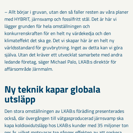
– Allt börjar i gruvan, utan den så faller resten av våra planer
med HYBRIT, järnsvamp och fossilfritt stål. Det är här vi
lägger grunden för hela omställningen och
konkurrenskraften för en helt ny värdekedja och den
klimateffekt det ska ge. Det vi skapar här är en helt ny
världsstandard för gruvbrytning. Inget av detta kan vi göra
själva. Utan det kräver ett utvecklat samarbete med andra
ledande företag, säger Michael Palo, LKAB:s direktör för
affärsområde Järnmalm.
Ny teknik kapar globala
utsläpp
Den stora omställningen av LKAB:s förädling presenterades
också, där övergången till vätgasproducerad järnsvamp ska
kapa koldioxidutsläpp hos LKAB:s kunder med 35 miljoner ton
per år, vilket motsvarar tre gånger effekten av att parkera