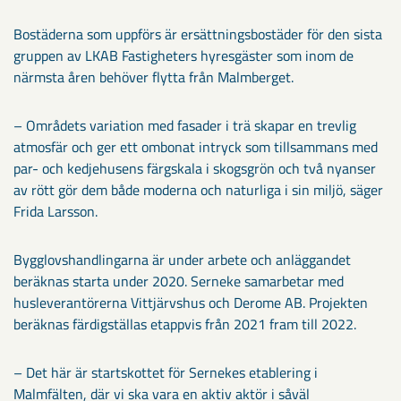
Bostäderna som uppförs är ersättningsbostäder för den sista
gruppen av LKAB Fastigheters hyresgäster som inom de
närmsta åren behöver flytta från Malmberget.
– Områdets variation med fasader i trä skapar en trevlig
atmosfär och ger ett ombonat intryck som tillsammans med
par- och kedjehusens färgskala i skogsgrön och två nyanser
av rött gör dem både moderna och naturliga i sin miljö, säger
Frida Larsson.
Bygglovshandlingarna är under arbete och anläggandet
beräknas starta under 2020. Serneke samarbetar med
husleverantörerna Vittjärvshus och Derome AB. Projekten
beräknas färdigställas etappvis från 2021 fram till 2022.
– Det här är startskottet för Sernekes etablering i
Malmfälten, där vi ska vara en aktiv aktör i såväl