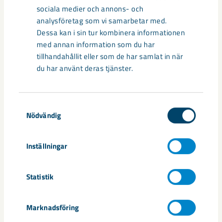
sociala medier och annons- och
Documents
analysföretag som vi samarbetar med.
Dessa kan i sin tur kombinera informationen
Pressmeddelande – Avtal mellan LKAB och Sern
med annan information som du har
eke
tillhandahållit eller som de har samlat in när
du har använt deras tjänster.
Dela
Samtyckesval
Nödvändig
Taggar
Inställningar
Frida Larsson
Gällivare
samhällsomvandling
Serneke
Statistik
Marknadsföring