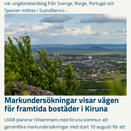
när ungdomslandslag från Sverige, Norge, Portugal och
Spanien möttes i Scandiberico ...
Markundersökningar visar vägen
för framtida bostäder i Kiruna
LKAB planerar tillsammans med Kiruna kommun att
genomföra markundersökningar med start 10 augusti för att