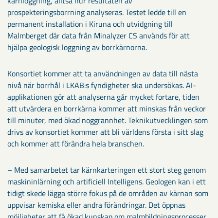
kärnloggning, alltså hur resultaten av
prospekteringsborrning analyseras. Testet ledde till en
permanent installation i Kiruna och utvidgning till
Malmberget där data från Minalyzer CS används för att
hjälpa geologisk loggning av borrkärnorna.
Konsortiet kommer att ta användningen av data till nästa
nivå när borrhål i LKAB:s fyndigheter ska undersökas. AI-
applikationen gör att analyserna går mycket fortare, tiden
att utvärdera en borrkärna kommer att minskas från veckor
till minuter, med ökad noggrannhet. Teknikutvecklingen som
drivs av konsortiet kommer att bli världens första i sitt slag
och kommer att förändra hela branschen.
– Med samarbetet tar kärnkarteringen ett stort steg genom
maskininlärning och artificiell Intelligens. Geologen kan i ett
tidigt skede lägga större fokus på de områden av kärnan som
uppvisar kemiska eller andra förändringar. Det öppnas
möjligheter att få ökad kunskap om malmbildningsprocesser