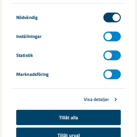
Samtyckesval
Nödvändig
Inställningar
Statistik
Marknadsföring
Documents
Visa detaljer
Pressmeddelande_Ny teknik hjälper prospekter
are att se genom berget_210526
Tillåt alla
Tillåt urval