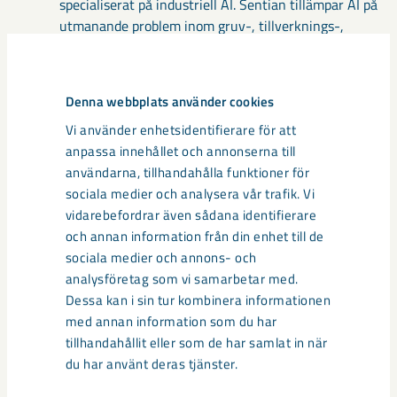
specialiserat på industriell AI. Sentian tillämpar AI på
utmanande problem inom gruv-, tillverknings-,
energi- och processindustrin samt bemanning och
ruttoptimering.
Denna webbplats använder cookies
Kontaktperson:
Anders Lindberg, presschef LKAB, tel: +46
Vi använder enhetsidentifierare för att
(0)980 783 55. E-post:
anders.lindberg@lkab.com
anpassa innehållet och annonserna till
användarna, tillhandahålla funktioner för
LKAB är en internationell gruv- och mineralkoncern som erbjuder
sociala medier och analysera vår trafik. Vi
hållbara järnmalms-, mineral- och specialprodukter. Vi leder
vidarebefordrar även sådana identifierare
omställningen av järn- och stålindustrin och vår plan är att utveckla
och annan information från din enhet till de
koldioxidfria processer och produkter fram till år 2045. Sedan 1890
sociala medier och annons- och
har vi utvecklats genom unika innovationer och tekniklösningar och
drivs framåt av mer än 4 500 medarbetare i 12 länder. LKAB-
analysföretag som vi samarbetar med.
koncernen omsatte cirka 34 miljarder kronor år
Dessa kan i sin tur kombinera informationen
2020. www.lkab.com
med annan information som du har
tillhandahållit eller som de har samlat in när
du har använt deras tjänster.
Media