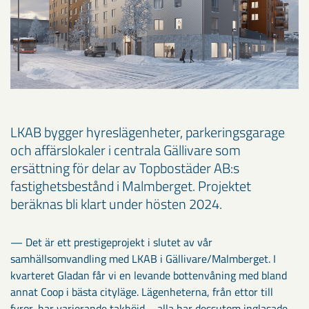
LKAB bygger hyreslägenheter, parkeringsgarage
och affärslokaler i centrala Gällivare som
ersättning för delar av Topbostäder AB:s
fastighetsbestånd i Malmberget. Projektet
beräknas bli klart under hösten 2024.
— Det är ett prestigeprojekt i slutet av vår
samhällsomvandling med LKAB i Gällivare/Malmberget. I
kvarteret Gladan får vi en levande bottenvåning med bland
annat Coop i bästa cityläge. Lägenheterna, från ettor till
fyror, har varierande takhöjd – alla har dessutom inglasade