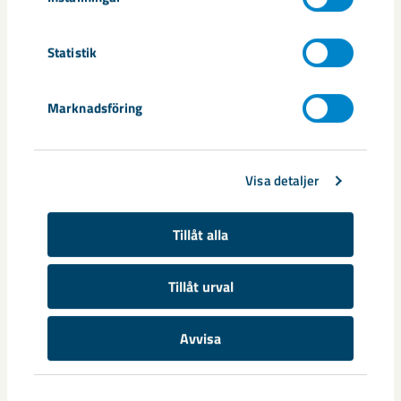
Dela
Statistik
Marknadsföring
Taggar
Gällivare
samhällsomvandling
Visa detaljer
Tillåt alla
Relaterat innehåll
Tillåt urval
Avvisa