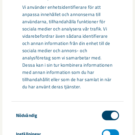
Vi använder enhetsidentifierare för att
anpassa innehållet och annonserna till
användarna, tillhandahålla funktioner för
sociala medier och analysera vår trafik. Vi
vidarebefordrar även sådana identifierare
och annan information från din enhet till de
sociala medier och annons- och
analysföretag som vi samarbetar med.
Dessa kan i sin tur kombinera informationen
med annan information som du har
tillhandahållit eller som de har samlat in när
du har använt deras tjänster.
Documents
Samtyckesval
Nödvändig
Pressmeddelande_2022-05-12_Nu startar byg
get av kvarteret Gladan
Inställningar