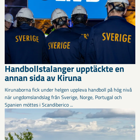
Handbollstalanger upptäckte en
annan sida av Kiruna
Kirunaborna fick under helgen uppleva handboll på hög nivå
när ungdomslandslag från Sverige, Norge, Portugal och
Spanien möttes i Scandiberico ...