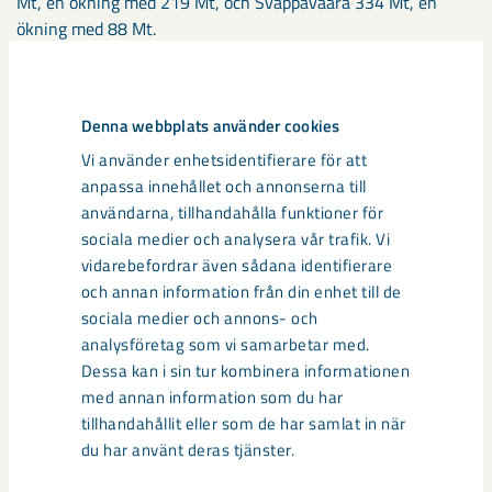
Mt, en ökning med 219 Mt, och Svappavaara 334 Mt, en
ökning med 88 Mt.
Kontaktperson:
Anders Lindberg, presschef LKAB, tel: +46
(0)980 783 55. E-post:
anders.lindberg@lkab.com
Denna webbplats använder cookies
Vi använder enhetsidentifierare för att
LKAB är en internationell högteknologisk gruv- och mineralkoncern
anpassa innehållet och annonserna till
som bryter och förädlar Norrbottens unika järnmalm för den
användarna, tillhandahålla funktioner för
globala stålmarknaden. Hållbarhet är kärnan i vår affärsidé och vår
sociala medier och analysera vår trafik. Vi
ambition är att vara ett av de mest innovativa, resurseffektiva och
ansvarstagande företagen i branschen. Koncernen, som
vidarebefordrar även sådana identifierare
omsatte cirka 33,9 miljarder kronor 2020 och har cirka 4 500
och annan information från din enhet till de
anställda i 12 länder, rymmer även industrimineraler, borrsystem,
sociala medier och annons- och
tågtransporter, bergtjänster och fastighetsbolag. www.lkab.com
analysföretag som vi samarbetar med.
Dessa kan i sin tur kombinera informationen
Följ LKAB på sociala medier:FacebookLinkedInInstagram
med annan information som du har
tillhandahållit eller som de har samlat in när
du har använt deras tjänster.
De nya fynden innebär att vi bör