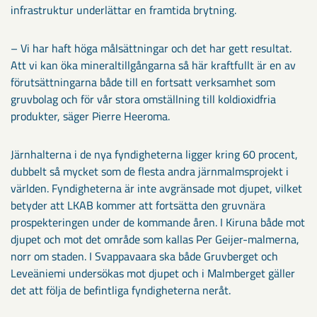
infrastruktur underlättar en framtida brytning.
– Vi har haft höga målsättningar och det har gett resultat.
Att vi kan öka mineraltillgångarna så här kraftfullt är en av
förutsättningarna både till en fortsatt verksamhet som
gruvbolag och för vår stora omställning till koldioxidfria
produkter, säger Pierre Heeroma.
Järnhalterna i de nya fyndigheterna ligger kring 60 procent,
dubbelt så mycket som de flesta andra järnmalmsprojekt i
världen. Fyndigheterna är inte avgränsade mot djupet, vilket
betyder att LKAB kommer att fortsätta den gruvnära
prospekteringen under de kommande åren. I Kiruna både mot
djupet och mot det område som kallas Per Geijer-malmerna,
norr om staden. I Svappavaara ska både Gruvberget och
Leveäniemi undersökas mot djupet och i Malmberget gäller
det att följa de befintliga fyndigheterna neråt.