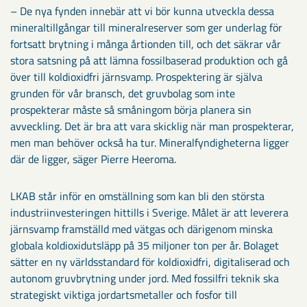
– De nya fynden innebär att vi bör kunna utveckla dessa
mineraltillgångar till mineralreserver som ger underlag för
fortsatt brytning i många årtionden till, och det säkrar vår
stora satsning på att lämna fossilbaserad produktion och gå
över till koldioxidfri järnsvamp. Prospektering är själva
grunden för vår bransch, det gruvbolag som inte
prospekterar måste så småningom börja planera sin
avveckling. Det är bra att vara skicklig när man prospekterar,
men man behöver också ha tur. Mineralfyndigheterna ligger
där de ligger, säger Pierre Heeroma.
LKAB står inför en omställning som kan bli den största
industriinvesteringen hittills i Sverige. Målet är att leverera
järnsvamp framställd med vätgas och därigenom minska
globala koldioxidutsläpp på 35 miljoner ton per år. Bolaget
sätter en ny världsstandard för koldioxidfri, digitaliserad och
autonom gruvbrytning under jord. Med fossilfri teknik ska
strategiskt viktiga jordartsmetaller och fosfor till