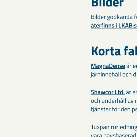
Bilder
Bilder godkända f
återfinns i LKAB:
Korta fa
MagnaDense
är e
järninnehåll och d
Shawcor Ltd.
är e
och underhåll av 
tjänster för den 
Tuxpan rörledning 
vara havsbaserad