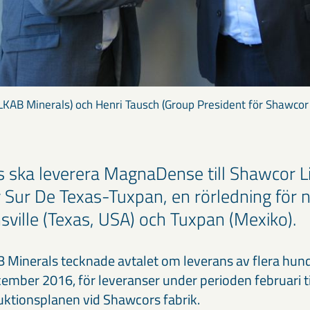
 LKAB Minerals) och Henri Tausch (Group President för Shawcor
 ska leverera MagnaDense till Shawcor L
 Sur De Texas-Tuxpan, en rörledning för 
ville (Texas, USA) och Tuxpan (Mexiko).
Minerals tecknade avtalet om leverans av flera hun
mber 2016, för leveranser under perioden februari ti
duktionsplanen vid Shawcors fabrik.