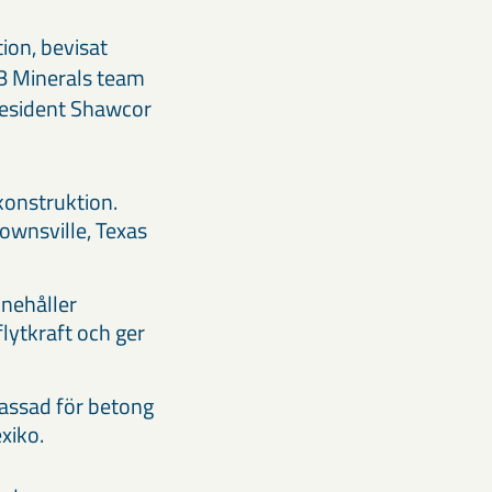
on, bevisat
AB Minerals team
President Shawcor
konstruktion.
ownsville, Texas
nehåller
lytkraft och ger
assad för betong
xiko.