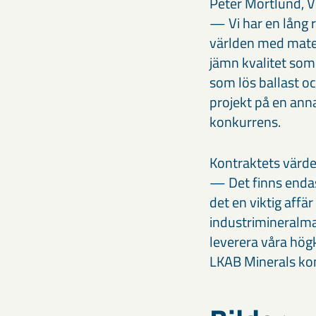
Peter Mörtlund, V
— Vi har en lång 
världen med mater
jämn kvalitet so
som lös ballast och
projekt på en anna
konkurrens.
Kontraktets värde
— Det finns endast
det en viktig affä
industrimineralma
leverera våra hög
LKAB Minerals ko