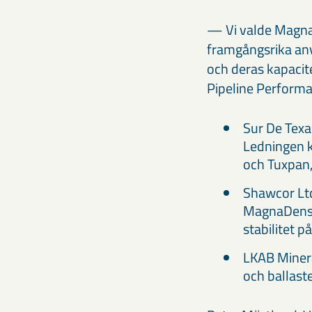
— Vi valde Magna
framgångsrika anvä
och deras kapacit
Pipeline Performa
Sur De Texa
Ledningen k
och Tuxpan,
Shawcor Ltd
MagnaDense 
stabilitet p
LKAB Miner
och ballaste