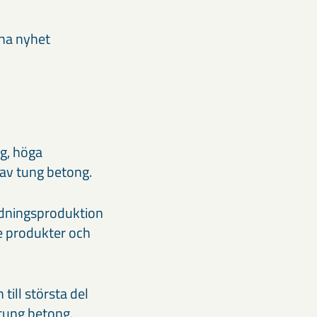
nna nyhet
g, höga
 av tung betong.
ledningsproduktion
e produkter och
till största del
tung betong.