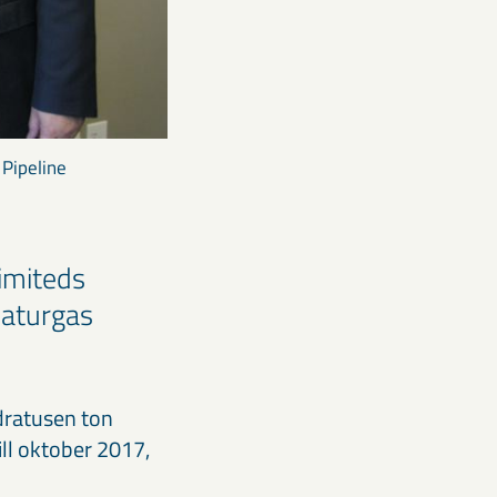
 Pipeline
imiteds
naturgas
dratusen ton
ll oktober 2017,