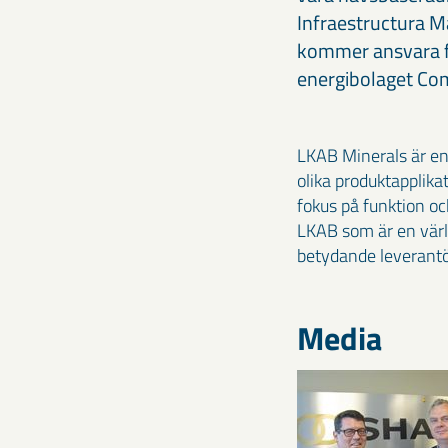
Infraestructura M
kommer ansvara fö
energibolaget Com
LKAB Minerals är en
olika produktapplika
fokus på funktion oc
LKAB som är en värl
betydande leverantör
Media