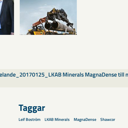
lande_20170125_LKAB Minerals MagnaDense till m
f
Taggar
Leif Boström
LKAB Minerals
MagnaDense
Shawcor