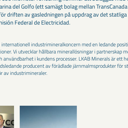
arina del Golfo (ett samägt bolag mellan TransCanada
r driften av gasledningen på uppdrag av det statlig
isión Federal de Electricidad.
 internationell industrimineralkoncern med en ledande posit
tioner. Vi utvecklar hållbara minerallösningar i partnerskap
h användbarhet i kundens processer. LKAB Minerals är ett hel
dsledande producent av förädlade järnmalmsprodukter för stå
 av industrimineraler.