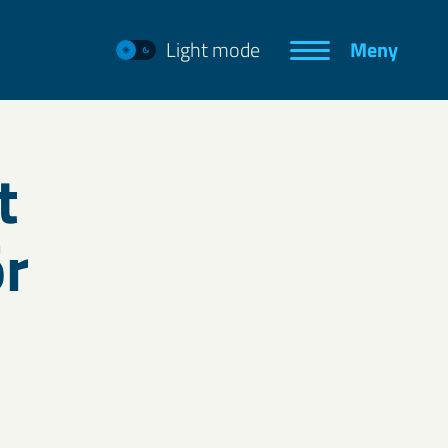
Light mode
Meny
t
r