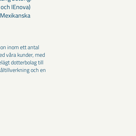
 och IEnova)
a Mexikanska
ion inom ett antal
 med våra kunder, med
ägt dotterbolag till
ltillverkning och en