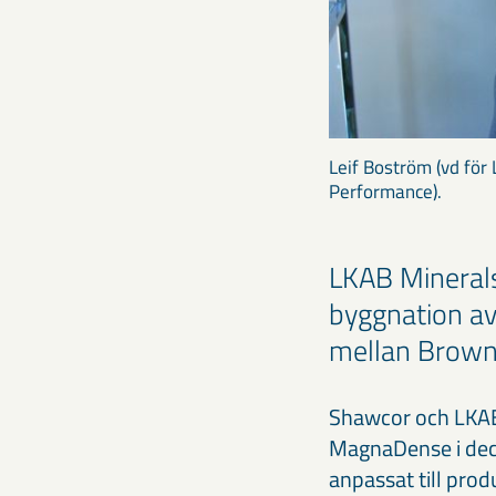
Leif Boström (vd för
Performance).
LKAB Minerals
byggnation av
mellan Browns
Shawcor och LKAB 
MagnaDense i dece
anpassat till pro