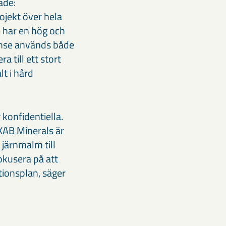
ade:
ojekt över hela
 har en hög och
ense används både
a till ett stort
lt i hård
konfidentiella.
LKAB Minerals är
 järnmalm till
okusera på att
tionsplan, säger