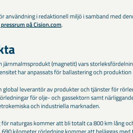
ör användning i redaktionell miljö i samband med de
s pressrum på Cision.com
.
kta
n järnmalmsprodukt (magnetit) vars storleksfördelnin
ensitet har anpassats för ballastering och produktion
n global leverantör av produkter och tjänster för rör
rörledningar för olje- och gassektorn samt närliggand
petrokemiska och industriella marknaden.
för naturgas kommer att bli totalt ca 800 km lång och 
. 690 kilometer rörledning kommer att beläggas med 