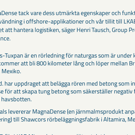
Dense tack vare dess utmärkta egenskaper och funkti
ndning i offshore-applikationer och vår tillit till LK
et att hantera logistiken, säger Henri Tausch, Group 
nce.
s-Tuxpan är en rörledning för naturgas som är under 
ommer att bli 800 kilometer lång och löper mellan Br
 Mexiko.
. har uppdraget att belägga rören med betong som in
för att skapa tung betong som säkerställer negativ f
å havsbotten.
als levererar MagnaDense (en järnmalmsprodukt anp
ring) till Shawcors rörbeläggningsfabrik i Altamira, Me