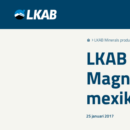
LKAB Minerals produ
LKAB 
Magna
mexik
25 januari 2017