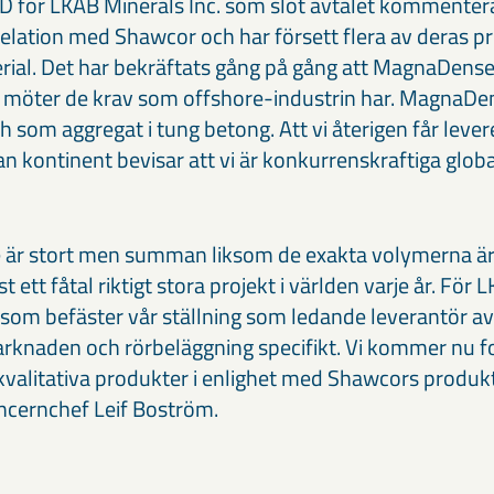
D för LKAB Minerals Inc. som slöt avtalet kommenter
relation med Shawcor och har försett flera av deras pr
ial. Det har bekräftats gång på gång att MagnaDense
m möter de krav som offshore-industrin har. MagnaD
 som aggregat i tung betong. Att vi återigen får leverer
n kontinent bevisar att vi är konkurrenskraftiga globa
 är stort men summan liksom de exakta volymerna är 
 ett fåtal riktigt stora projekt i världen varje år. För 
r som befäster vår ställning som ledande leverantör av
rknaden och rörbeläggning specifikt. Vi kommer nu f
kvalitativa produkter i enlighet med Shawcors produk
ncernchef Leif Boström.