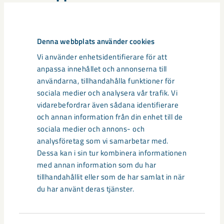
Stefan Hämäläinen, direktör och ansvarig för
samhällsomvandlingsenheten.
Kommunikationsdirektören.
Denna webbplats använder cookies
Vi använder enhetsidentifierare för att
Följande personer lämnar
anpassa innehållet och annonserna till
LKAB:s koncernledning
användarna, tillhandahålla funktioner för
sociala medier och analysera vår trafik. Vi
vidarebefordrar även sådana identifierare
Anders Furbeck, hållbarhetsdirektör
och annan information från din enhet till de
Frank Hojem, kommunikationsdirektör
sociala medier och annons- och
Katarina Holmgren, ekonomidirektör
analysföretag som vi samarbetar med.
Monica Bellgran, direktör forskning och utveckling
Dessa kan i sin tur kombinera informationen
Per-Erik Lindvall, direktör teknik- och affärsutveckling
med annan information som du har
Peter Schmid, marknadsdirektör
tillhandahållit eller som de har samlat in när
du har använt deras tjänster.
Informationen i detta pressmeddelande är sådan som LKAB ska
offentliggöra enligt lagen (1991:980) om handel med finansiella
instrument och/eller lagen (2007:528) om