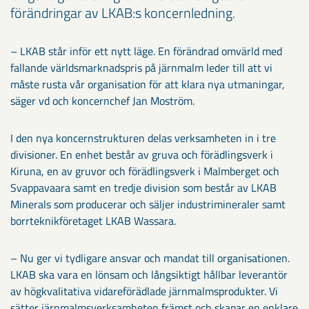
förändringar av LKAB:s koncernledning.
– LKAB står inför ett nytt läge. En förändrad omvärld med
fallande världsmarknadspris på järnmalm leder till att vi
måste rusta vår organisation för att klara nya utmaningar,
säger vd och koncernchef Jan Moström.
I den nya koncernstrukturen delas verksamheten in i tre
divisioner. En enhet består av gruva och förädlingsverk i
Kiruna, en av gruvor och förädlingsverk i Malmberget och
Svappavaara samt en tredje division som består av LKAB
Minerals som producerar och säljer industrimineraler samt
borrteknikföretaget LKAB Wassara.
– Nu ger vi tydligare ansvar och mandat till organisationen.
LKAB ska vara en lönsam och långsiktigt hållbar leverantör
av högkvalitativa vidareförädlade järnmalmsprodukter. Vi
sätter järnmalmsverksamheten främst och skapar en enklare