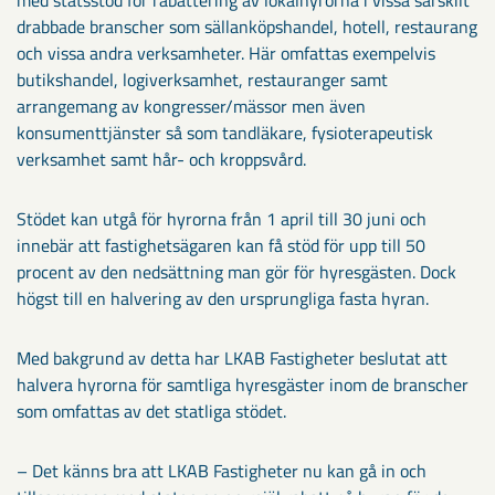
med statsstöd för rabattering av lokalhyrorna i vissa särskilt
drabbade branscher som sällanköpshandel, hotell, restaurang
och vissa andra verksamheter. Här omfattas exempelvis
butikshandel, logiverksamhet, restauranger samt
arrangemang av kongresser/mässor men även
konsumenttjänster så som tandläkare, fysioterapeutisk
verksamhet samt hår- och kroppsvård.
Stödet kan utgå för hyrorna från 1 april till 30 juni och
innebär att fastighetsägaren kan få stöd för upp till 50
procent av den nedsättning man gör för hyresgästen. Dock
högst till en halvering av den ursprungliga fasta hyran.
Med bakgrund av detta har LKAB Fastigheter beslutat att
halvera hyrorna för samtliga hyresgäster inom de branscher
som omfattas av det statliga stödet.
– Det känns bra att LKAB Fastigheter nu kan gå in och