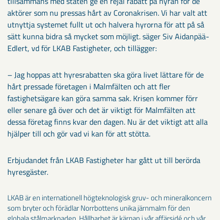
tillsammans med staten ge en rejäl rabatt på hyran för de
aktörer som nu pressas hårt av Coronakrisen. Vi har valt att
utnyttja systemet fullt ut och halvera hyrorna för att på så
sätt kunna bidra så mycket som möjligt. säger Siv Aidanpää-
Edlert, vd för LKAB Fastigheter, och tillägger:
– Jag hoppas att hyresrabatten ska göra livet lättare för de
hårt pressade företagen i Malmfälten och att fler
fastighetsägare kan göra samma sak. Krisen kommer förr
eller senare gå över och det är viktigt för Malmfälten att
dessa företag finns kvar den dagen. Nu är det viktigt att alla
hjälper till och gör vad vi kan för att stötta.
Erbjudandet från LKAB Fastigheter har gått ut till berörda
hyresgäster.
LKAB är en internationell högteknologisk gruv- och mineralkoncern
som bryter och förädlar Norrbottens unika järnmalm för den
globala stålmarknaden. Hållbarhet är kärnan i vår affärsidé och vår