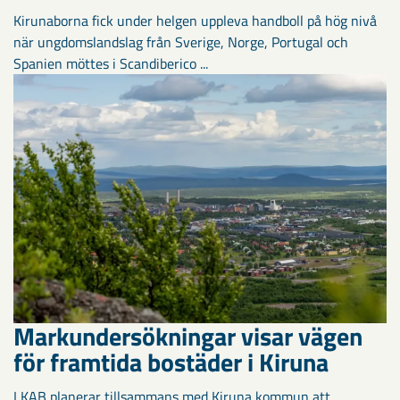
Kirunaborna fick under helgen uppleva handboll på hög nivå
när ungdomslandslag från Sverige, Norge, Portugal och
Spanien möttes i Scandiberico ...
Markundersökningar visar vägen
för framtida bostäder i Kiruna
LKAB planerar tillsammans med Kiruna kommun att