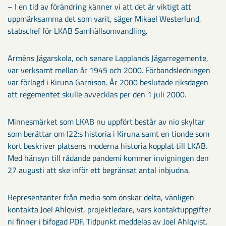
– I en tid av förändring känner vi att det är viktigt att
uppmärksamma det som varit, säger Mikael Westerlund,
stabschef för LKAB Samhällsomvandling.
Arméns Jägarskola, och senare Lapplands Jägarregemente,
var verksamt mellan år 1945 och 2000. Förbandsledningen
var förlagd i Kiruna Garnison. År 2000 beslutade riksdagen
att regementet skulle avvecklas per den 1 juli 2000.
Minnesmärket som LKAB nu uppfört består av nio skyltar
som berättar om I22:s historia i Kiruna samt en tionde som
kort beskriver platsens moderna historia kopplat till LKAB.
Med hänsyn till rådande pandemi kommer invigningen den
27 augusti att ske inför ett begränsat antal inbjudna.
Representanter från media som önskar delta, vänligen
kontakta Joel Ahlqvist, projektledare, vars kontaktuppgifter
ni finner i bifogad PDF. Tidpunkt meddelas av Joel Ahlqvist.