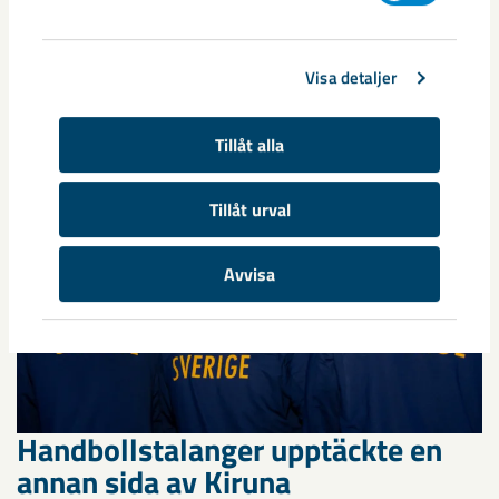
centrum avvecklas under 2026
Under sommaren 2026 fortsätter avveckling av fastigheter i
Visa detaljer
gamla Kiruna centrum på grund av den pågående gruvdriften
– bland annat ...
Tillåt alla
Tillåt urval
Avvisa
Handbollstalanger upptäckte en
annan sida av Kiruna