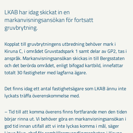
LKAB har idag skickat in en
markanvisningsansökan för fortsatt
gruvbrytning.
Kopplat till gruvbrytningens utbredning behöver mark i
Kiruna C, i området Gruvstadspark 1 samt delar av GP2, tas i
anspråk. Markanvisningsansökan skickas in till Bergsstaten
och det berörda området, enligt bifogad kartbild, innefattar
totalt 30 fastigheter med lagfarna ägare.
Det finns idag ett antal fastighetsägare som LKAB ännu inte
lyckats träffa överenskommelse med.
­– Tid till att komma överens finns fortfarande men den tiden
börjar rinna ut. Vi behöver göra en markanvisningsansökan i
god tid innan utifall att vi inte lyckas komma i mål, säger
Linus Niva, chef för samhällsomvandlingsenheten i Kiruna,