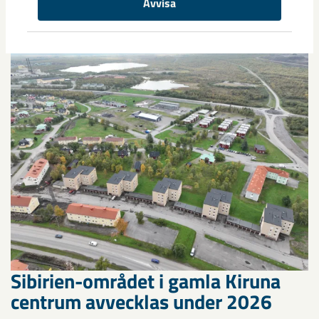
Relaterat innehåll
Avvisa
Sibirien-området i gamla Kiruna
centrum avvecklas under 2026