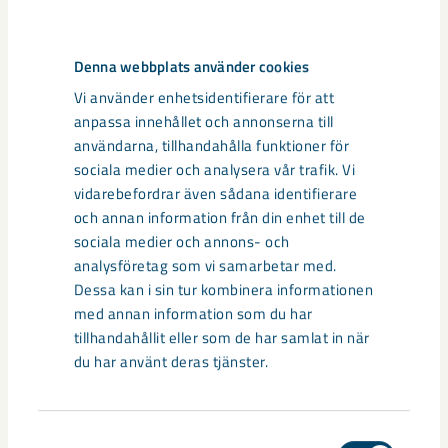
Vi tror och hoppas att vi kommer lösa
alla knutar och träffa nödvändiga
Denna webbplats använder cookies
överenskommelser i närtid
Vi använder enhetsidentifierare för att
anpassa innehållet och annonserna till
Linus Niva
användarna, tillhandahålla funktioner för
sociala medier och analysera vår trafik. Vi
Media
vidarebefordrar även sådana identifierare
och annan information från din enhet till de
sociala medier och annons- och
analysföretag som vi samarbetar med.
Dessa kan i sin tur kombinera informationen
med annan information som du har
tillhandahållit eller som de har samlat in när
du har använt deras tjänster.
Samtyckesval