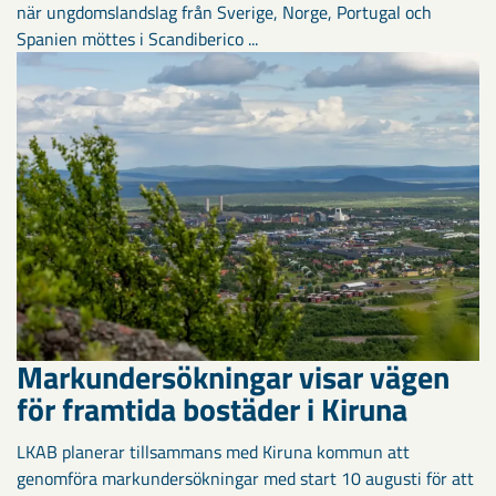
när ungdomslandslag från Sverige, Norge, Portugal och
Spanien möttes i Scandiberico ...
Markundersökningar visar vägen
för framtida bostäder i Kiruna
LKAB planerar tillsammans med Kiruna kommun att
genomföra markundersökningar med start 10 augusti för att