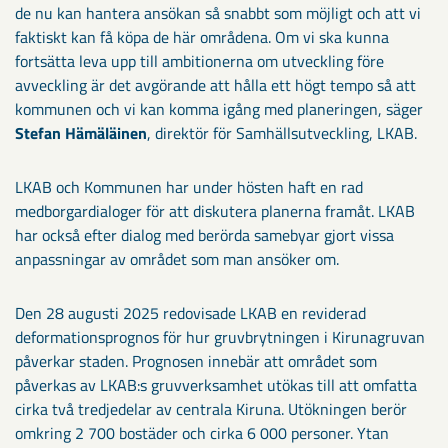
de nu kan hantera ansökan så snabbt som möjligt och att vi
faktiskt kan få köpa de här områdena. Om vi ska kunna
fortsätta leva upp till ambitionerna om utveckling före
avveckling är det avgörande att hålla ett högt tempo så att
kommunen och vi kan komma igång med planeringen, säger
Stefan Hämäläinen
, direktör för Samhällsutveckling, LKAB.
LKAB och Kommunen har under hösten haft en rad
medborgardialoger för att diskutera planerna framåt. LKAB
har också efter dialog med berörda samebyar gjort vissa
anpassningar av området som man ansöker om.
Den 28 augusti 2025 redovisade LKAB en reviderad
deformationsprognos för hur gruvbrytningen i Kirunagruvan
påverkar staden. Prognosen innebär att området som
påverkas av LKAB:s gruvverksamhet utökas till att omfatta
cirka två tredjedelar av centrala Kiruna. Utökningen berör
omkring 2 700 bostäder och cirka 6 000 personer. Ytan