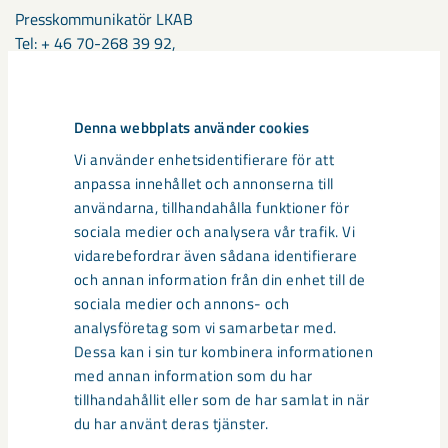
Presskommunikatör LKAB
Tel: + 46 70-268 39 92,
E-post:
ulrika.huhtaniska@lkab.com
LKAB är en internationell gruv- och mineralkoncern som erbjuder
Denna webbplats använder cookies
järnmalms-, mineral- och specialprodukter. Vi leder omställningen
Vi använder enhetsidentifierare för att
av järn- och stålindustrin och vår plan är att utveckla koldioxidfria
processer fram till år 2045. Sedan 1890 har vi utvecklats genom
anpassa innehållet och annonserna till
unika innovationer och tekniklösningar och drivs framåt av mer än 5
användarna, tillhandahålla funktioner för
000 medarbetare i 12 länder. LKAB-koncernen omsatte cirka 33
sociala medier och analysera vår trafik. Vi
miljarder kronor år 2024. lkab.com
vidarebefordrar även sådana identifierare
och annan information från din enhet till de
sociala medier och annons- och
Media
analysföretag som vi samarbetar med.
Dessa kan i sin tur kombinera informationen
med annan information som du har
tillhandahållit eller som de har samlat in när
du har använt deras tjänster.