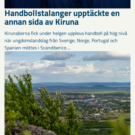
Handbollstalanger upptäckte en
annan sida av Kiruna
Kirunaborna fick under helgen uppleva handboll på hög nivå
när ungdomslandslag från Sverige, Norge, Portugal och
Spanien möttes i Scandiberico ...