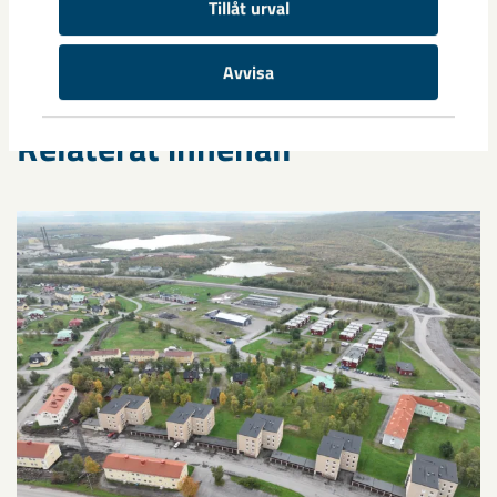
Kiruna
samhällsomvandling
Stefan Hämäläinen
Tillåt urval
Avvisa
Relaterat innehåll