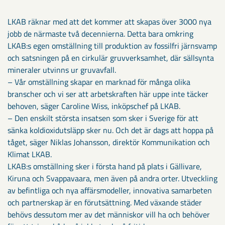
LKAB räknar med att det kommer att skapas över 3000 nya
jobb de närmaste två decennierna. Detta bara omkring
LKAB:s egen omställning till produktion av fossilfri järnsvamp
och satsningen på en cirkulär gruvverksamhet, där sällsynta
mineraler utvinns ur gruvavfall.
– Vår omställning skapar en marknad för många olika
branscher och vi ser att arbetskraften här uppe inte täcker
behoven, säger Caroline Wiss, inköpschef på LKAB.
– Den enskilt största insatsen som sker i Sverige för att
sänka koldioxidutsläpp sker nu. Och det är dags att hoppa på
tåget, säger Niklas Johansson, direktör Kommunikation och
Klimat LKAB.
LKAB:s omställning sker i första hand på plats i Gällivare,
Kiruna och Svappavaara, men även på andra orter. Utveckling
av befintliga och nya affärsmodeller, innovativa samarbeten
och partnerskap är en förutsättning. Med växande städer
behövs dessutom mer av det människor vill ha och behöver