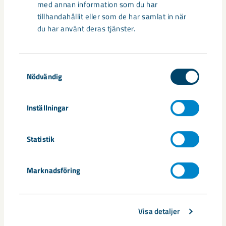
med annan information som du har
tillhandahållit eller som de har samlat in när
du har använt deras tjänster.
Samtyckesval
Nödvändig
Inställningar
Statistik
Ny digital säkerhetslösning
Marknadsföring
obligatorisk vid arbete under jord
Digitalisering är en viktig del för att arbetet i gruvorna ska bli
Visa detaljer
enklare, säkrare och mer effektivt. Därför inför vi ...