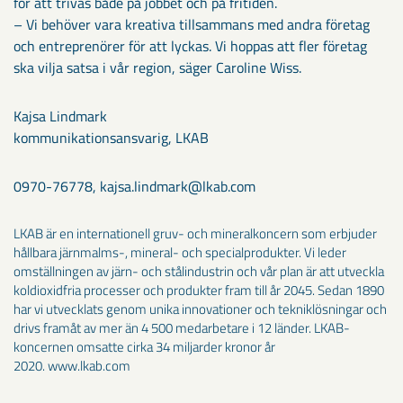
för att trivas både på jobbet och på fritiden.
– Vi behöver vara kreativa tillsammans med andra företag
och entreprenörer för att lyckas. Vi hoppas att fler företag
ska vilja satsa i vår region, säger Caroline Wiss.
Kajsa Lindmark
kommunikationsansvarig, LKAB
0970-76778, kajsa.lindmark@lkab.com
LKAB är en internationell gruv- och mineralkoncern som erbjuder
hållbara järnmalms-, mineral- och specialprodukter. Vi leder
omställningen av järn- och stålindustrin och vår plan är att utveckla
koldioxidfria processer och produkter fram till år 2045. Sedan 1890
har vi utvecklats genom unika innovationer och tekniklösningar och
drivs framåt av mer än 4 500 medarbetare i 12 länder. LKAB-
koncernen omsatte cirka 34 miljarder kronor år
2020. www.lkab.com