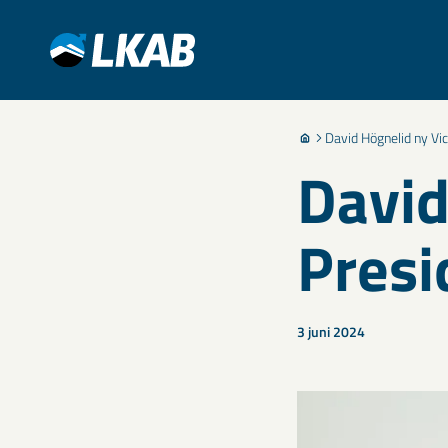
David Högnelid ny Vi
David
Presi
3 juni 2024