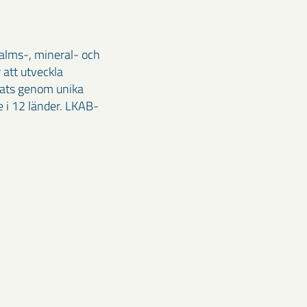
malms-, mineral- och
 att utveckla
klats genom unika
 i 12 länder. LKAB-