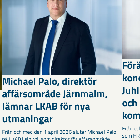
Förä
kon
Michael Palo, direktör
Juhl
affärsområde Järnmalm,
och
lämnar LKAB för nya
kom
utmaningar
Från oc
Från och med den 1 april 2026 slutar Michael Palo
som HR-
på LKAB i sin roll som direktör för affärsområde