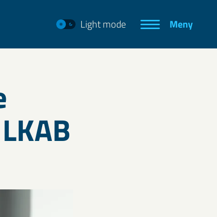
Light mode
Meny
e
å LKAB