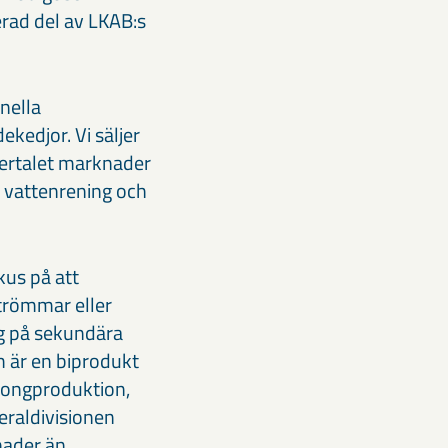
erad del av LKAB:s
onella
ekedjor. Vi säljer
flertalet marknader
 vattenrening och
kus på att
trömmar eller
ng på sekundära
 är en biprodukt
tongproduktion,
neraldivisionen
nader än