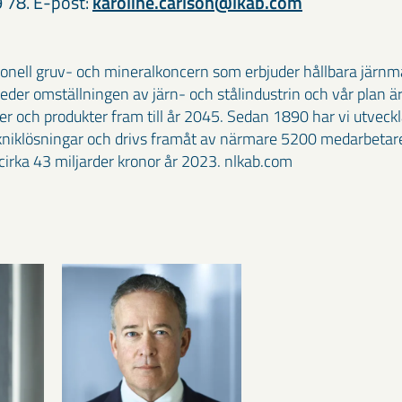
9 78. E-post:
karoline.carlson@lkab.com
ionell gruv- och mineralkoncern som erbjuder hållbara järn
 leder omställningen av järn- och stålindustrin och vår plan är
ser och produkter fram till år 2045. Sedan 1890 har vi utvec
kniklösningar och drivs framåt av närmare 5200 medarbetare
irka 43 miljarder kronor år 2023. nlkab.com