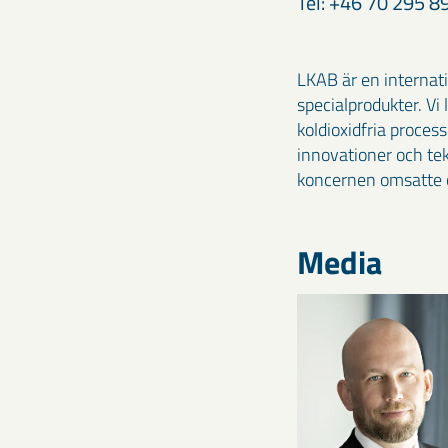
Tel: +46 70 295 8
LKAB är en internat
specialprodukter. Vi
koldioxidfria proces
innovationer och te
koncernen omsatte c
Media