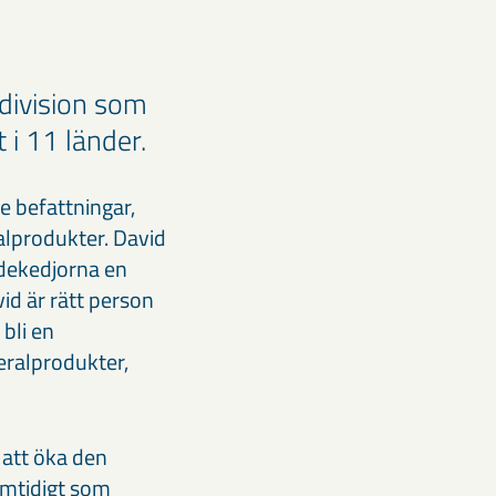
ldivision som
i 11 länder.
e befattningar,
alprodukter. David
dekedjorna en
id är rätt person
 bli en
eralprodukter,
 att öka den
amtidigt som