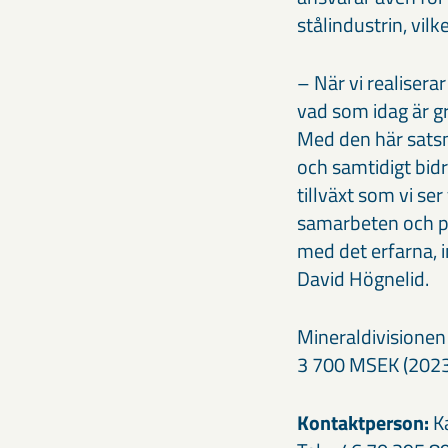
stålindustrin, vil
– När vi realisera
vad som idag är gr
Med den här satsn
och samtidigt bid
tillväxt som vi s
samarbeten och pa
med det erfarna, 
David Högnelid.
Mineraldivisionen
3 700 MSEK (2023
Kontaktperson:
Ka