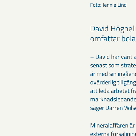
Foto: Jennie Lind
David Högnelid
omfattar bola
– David har varit 
senast som strate
är med sin ingåe
ovärderlig tillgån
att leda arbetet f
marknadsledande p
säger Darren Wils
Mineralaffären är
externa försäljni