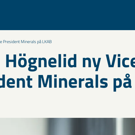
ce President Minerals på LKAB
 Högnelid ny Vic
dent Minerals p