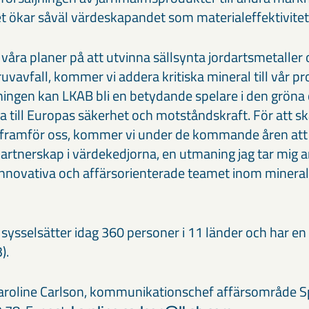
ket ökar såväl värdeskapandet som materialeffektivite
r våra planer på att utvinna sällsynta jordartsmetaller 
uvavfall, kommer vi addera kritiska mineral till vår pr
ingen kan LKAB bli en betydande spelare i den gröna
ra till Europas säkerhet och motståndskraft. För att s
er framför oss, kommer vi under de kommande åren att
rtnerskap i värdekedjorna, en utmaning jag tar mig 
innovativa och affärsorienterade teamet inom mineral
 sysselsätter idag 360 personer i 11 länder och har e
).
roline Carlson, kommunikationschef affärsområde Sp