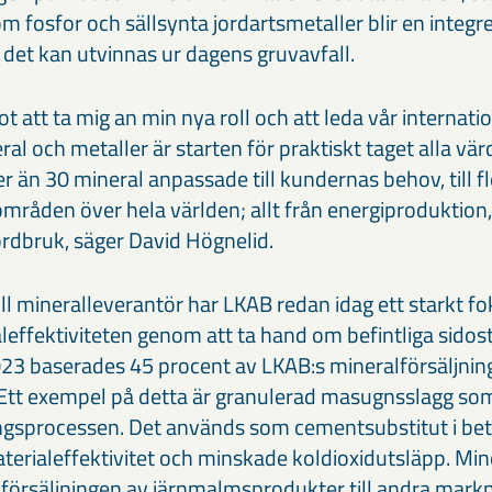
om fosfor och sällsynta jordartsmetaller blir en integr
 det kan utvinnas ur dagens gruvavfall.
t att ta mig an min nya roll och att leda vår internati
al och metaller är starten för praktiskt taget alla värd
er än 30 mineral anpassade till kundernas behov, till 
råden över hela världen; allt från energiproduktion,
jordbruk, säger David Högnelid.
l mineralleverantör har LKAB redan idag ett starkt fo
effektiviteten genom att ta hand om befintliga sidos
023 baserades 45 procent av LKAB:s mineralförsäljni
Ett exempel på detta är granulerad masugnsslagg som
ningsprocessen. Det används som cementsubstitut i be
 materialeffektivitet och minskade koldioxidutsläpp. Mi
 försäljningen av järnmalmsprodukter till andra mark