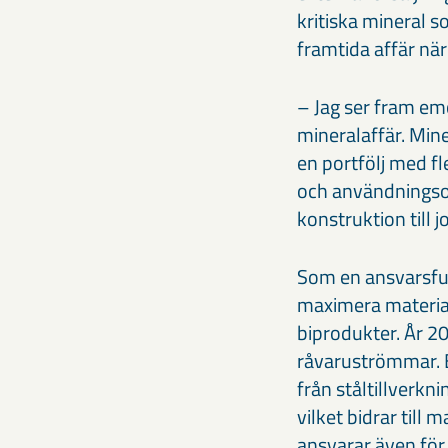
kritiska mineral s
framtida affär när
– Jag ser fram emo
mineralaffär. Miner
en portfölj med fl
och användningsom
konstruktion till 
Som en ansvarsful
maximera material
biprodukter. År 2
råvaruströmmar. 
från ståltillverk
vilket bidrar till
ansvarar även för