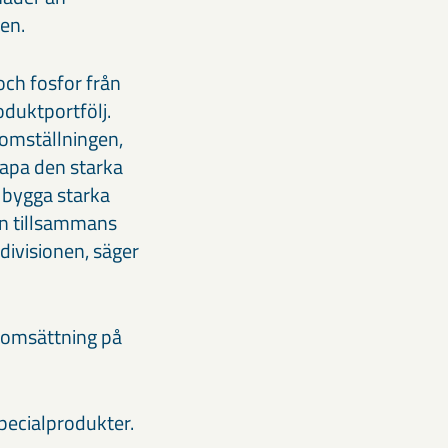
ten.
och fosfor från
oduktportfölj.
 omställningen,
kapa den starka
 bygga starka
an tillsammans
divisionen, säger
n omsättning på
ecialprodukter.