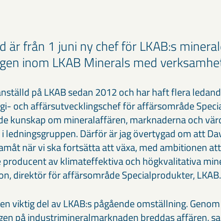
 är från 1 juni ny chef för LKAB:s minera
gen inom LKAB Minerals med verksamhet 
anställd på LKAB sedan 2012 och har haft flera ledand
gi- och affärsutvecklingschef för affärsområde Speci
nde kunskap om mineralaffären, marknaderna och vär
g i ledningsgruppen. Därför är jag övertygad om att Dav
ramåt när vi ska fortsätta att växa, med ambitionen att
roducent av klimateffektiva och högkvalitativa min
on, direktör för affärsområde Specialprodukter, LKAB.
 en viktig del av LKAB:s pågående omställning. Genom
ngen på industrimineralmarknaden breddas affären, s