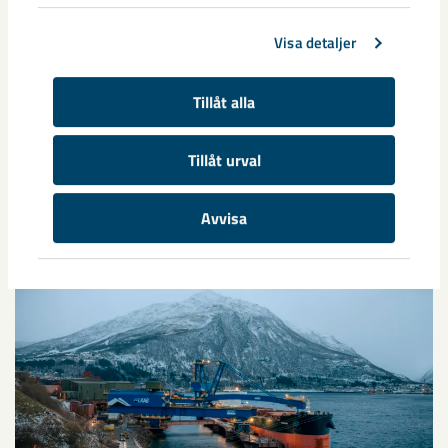
Taggar
Visa detaljer
bokslut
bokslutskommuniké
delårsrapport
Jan Moström
Malmbanan
Tillåt alla
Tillåt urval
Relaterat innehåll
Avvisa