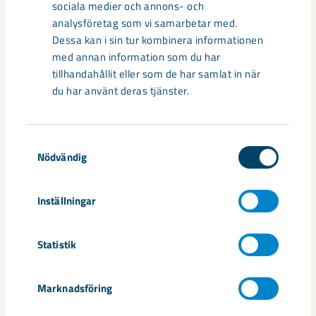
sociala medier och annons- och
hållbara järnmalms-, mineral- och specialprodukter. Vi leder
analysföretag som vi samarbetar med.
omställningen av järn- och stålindustrin och vår plan är att utveckla
Dessa kan i sin tur kombinera informationen
koldioxidfria processer och produkter fram till år 2045. Sedan 1890
med annan information som du har
har vi utvecklats genom unika innovationer och tekniklösningar och
drivs framåt av mer än 4 500 medarbetare i 12 länder. LKAB-
tillhandahållit eller som de har samlat in när
koncernen omsatte cirka 47 miljarder kronor år 2022.
du har använt deras tjänster.
www.lkab.com
Samtyckesval
Documents
Nödvändig
LKAB_Q4_2023_Bokslutskommuniké
Inställningar
Statistik
Dela
Marknadsföring