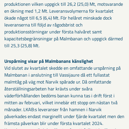
produktionen vilken uppgick till 26,2 (25,0) Mt, motsvarande
en ökning med 1,2 Mt. Leveransvolymerna för kvartalet
ökade något till 6,5 (6,4) Mt. För helåret minskade dock
leveranserna till följd av rågodsbrist och
produktionsstörningar under första halvåret samt
kapacitetsbegränsningar på Malmbanan och uppgick därmed
till 25,3 (25,8) Mt.
Urspårning visar på Malmbanans känslighet
Vid slutet av kvartalet skedde en omfattande urspårning på
Malmbanan i anslutning till Vassijaure då ett fullastat
malmtåg på väg mot Narvik spårade ur. Då omfattande
återställningsarbeten har krävts under svåra
väderförhållanden bedöms banan kunna tas i drift först i
mitten av februari, vilket innebär ett stopp om nästan två
månader. LKAB:s leveranser från hamnen i Narvik
påverkades endast marginellt under fjärde kvartalet men den
främsta påverkan blir under första kvartalet 2024.