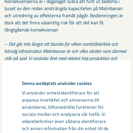
Konsekvenserna är i dagsläget svåra att fullt ut bedöma i
ljuset av den redan ansträngda kapaciteten på Malmbanan
och utredning av effekterna framåt pågår. Bedömningen är
dock att det finns väsentlig risk för att det kan få
långtgående konsekvenser
– Det går inte längre att blunda för vilken samhällskritisk och
känslig infrastruktur Malmbanan är och vilka värden som därmed
står på spel. Vi avslutar året med relativt hög produktion och
utbyggnaden av Malmbanan kommer vara avgörande för såväl
nuvarande volymer som framtida produktionsökningar. Här och nu
fokuserar vi dock på hur kapacitet kan säkerställas i närtid, säger
Denna webbplats använder cookies
Jan Moström, vd och koncernchef LKAB.
Vi använder enhetsidentifierare för att
anpassa innehållet och annonserna till
Kontakt:
Niklas Johansson, kommunikationsdirektör LKAB.
användarna, tillhandahålla funktioner för
Tel: +46 (0)10-144 52 19. E-post:
sociala medier och analysera vår trafik. Vi
niklas1.johansson@lkab.com
vidarebefordrar även sådana identifierare
och annan information från din enhet till de
LKAB är en internationell gruv- och mineralkoncern som erbjuder