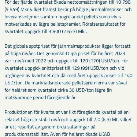
För det fjärde kvartalet ökade nettoomsättningen till 10 798
(9 949) Mkr vilket främst beror på högre järnmalmspriser och
leveransvolymer samt en högre andel pellets som delvis
motverkades av lägre pelletspremier. Rörelseresultatet för
kvartalet uppgick till 3 800 (2 673) Mkr.
Det globala spotpriset för järnmalmsprodukter ligger fortsatt
på höga nivåer. Det genomsnittliga priset för helåret 2023
var i nivå med 2022 och uppgick till 120 (120) USD/ton. För
kvartalet uppgick snittpriset till 129 (99) USD/ton och vid
utgången av kvartalet och därmed året uppgick priset till 140
USD/ton. De marknadsnoterade pelletspremierna var såväl
för helåret som kvartalet cirka 30 USD/ton lägre än
motsvarande period föregående år.
Produktionen för kvartalet var likt föregående kvartal på en
relativt hög och stabil nivå och uppgick till 7,0 (6,3) Mt, vilket
är ett resultat av genomförda satsningar på
produktionsstabilitet. Även för helåret ökade LKAB