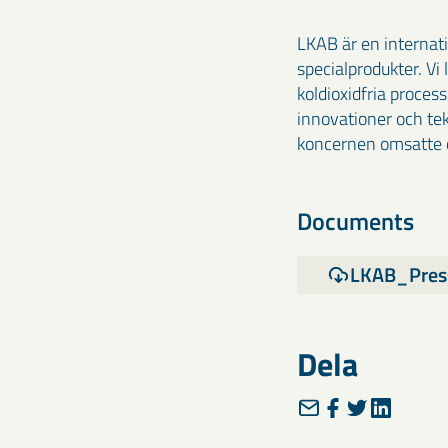
LKAB är en internat
specialprodukter. Vi
koldioxidfria proces
innovationer och te
koncernen omsatte c
Documents
LKAB_Pres
Dela