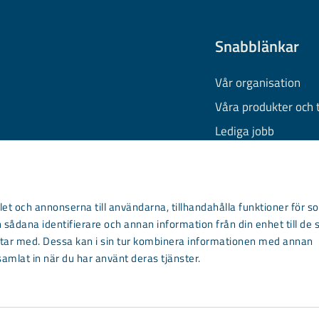
Snabblänkar
Vår organisation
Våra produkter och 
Lediga jobb
Finansiell informati
Behandling av pers
Information om coo
et och annonserna till användarna, tillhandahålla funktioner för so
 sådana identifierare och annan information från din enhet till de 
Kontakta oss
ar med. Dessa kan i sin tur kombinera informationen med annan
samlat in när du har använt deras tjänster.