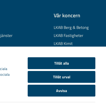
Vår koncern
LKAB Berg & Betong
tjänster
LKAB Fastigheter
LKAB Kimit
on
LKAB Mekaniska
onuppgifter
LKAB Minerals
Tillåt alla
kies
LKAB Wassara
ciala
sociala
Samhällsutveckling
Tillåt urval
Avvisa