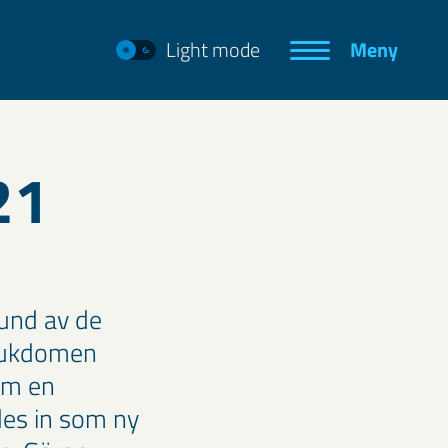
Light mode
Meny
21
und av de
 sjukdomen
om en
des in som ny