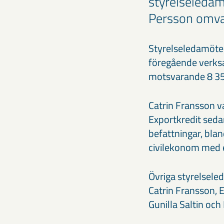
styrelseledam
Persson omval
Styrelseledamöter
föregående verks
motsvarande 8 357
Catrin Fransson v
Exportkredit sed
befattningar, bla
civilekonom med e
Övriga styrelsele
Catrin Fransson, 
Gunilla Saltin oc