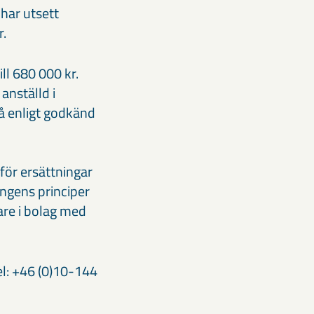
har utsett
r.
ll 680 000 kr.
anställd i
gå enligt godkänd
 för ersättningar
ngens principer
are i bolag med
l: +46 (0)10-144