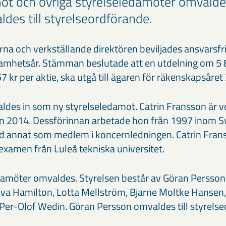
ot och övriga styrelseledamöter omvalde
des till styrelseordförande.
na och verkställande direktören beviljades ansvarsfri
amhetsår. Stämman beslutade att en utdelning om 5 
 kr per aktie, ska utgå till ägaren för räkenskapsåret
aldes in som ny styrelseledamot. Catrin Fransson är 
an 2014. Dessförinnan arbetade hon från 1997 inom S
nd annat som medlem i koncernledningen. Catrin Fran
xamen från Luleå tekniska universitet.
damöter omvaldes. Styrelsen består av Göran Persson
Eva Hamilton, Lotta Mellström, Bjarne Moltke Hansen,
h Per-Olof Wedin. Göran Persson omvaldes till styrels