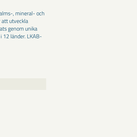
malms-, mineral- och
 att utveckla
klats genom unika
i 12 länder. LKAB-