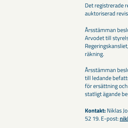
Det registrerade 
auktoriserad revi
Årsstämman beslut
Arvodet till styre
Regeringskansliet,
räkning.
Årsstämman besluta
till ledande befa
för ersättning oc
statligt ägande b
Kontakt:
Niklas J
52 19. E-post:
ni