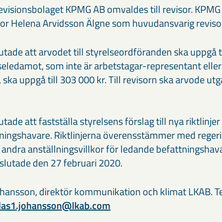
revisionsbolaget KPMG AB omvaldes till revisor. KPMG 
sor Helena Arvidsson Älgne som huvudansvarig reviso
ade att arvodet till styrelseordföranden ska uppgå ti
lseledamot, som inte är arbetstagar-representant eller 
 ska uppgå till 303 000 kr. Till revisorn ska arvode ut
de att fastställa styrelsens förslag till nya riktlinjer
ttningshavare. Riktlinjerna överensstämmer med regeri
h andra anställningsvillkor för ledande befattningshav
eslutade den 27 februari 2020.
ohansson, direktör kommunikation och klimat LKAB. Te
klas1.johansson@lkab.com