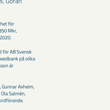
s. Göran
het för
850 Mkr,
 2020.
vd för AB Svensk
wedbank på olika
sson är
, Gunnar Axheim,
 Ola Salmén,
eordförande.