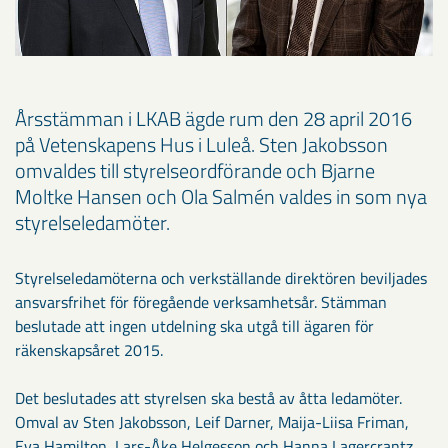
Årsstämman i LKAB ägde rum den 28 april 2016
på Vetenskapens Hus i Luleå. Sten Jakobsson
omvaldes till styrelseordförande och Bjarne
Moltke Hansen och Ola Salmén valdes in som nya
styrelseledamöter.
Styrelseledamöterna och verkställande direktören beviljades
ansvarsfrihet för föregående verksamhetsår. Stämman
beslutade att ingen utdelning ska utgå till ägaren för
räkenskapsåret 2015.
Det beslutades att styrelsen ska bestå av åtta ledamöter.
Omval av Sten Jakobsson, Leif Darner, Maija-Liisa Friman,
Eva Hamilton, Lars-Åke Helgesson och Hanna Lagercrantz,