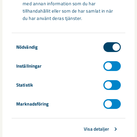
med annan information som du har
Dela
tillhandahållit eller som de har samlat in när
du har använt deras tjänster.
Taggar
Samtyckesval
Nödvändig
Gällivare
omvandling
Inställningar
Statistik
Relaterat innehåll
Marknadsföring
Visa detaljer