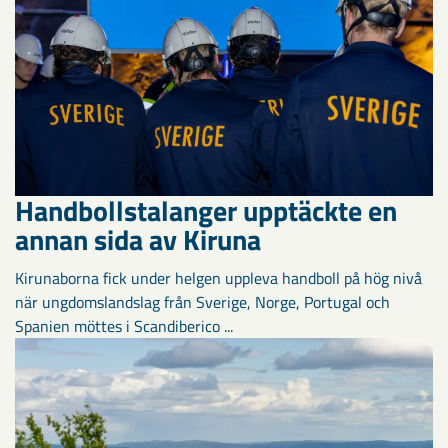
Handbollstalanger upptäckte en
annan sida av Kiruna
Kirunaborna fick under helgen uppleva handboll på hög nivå
när ungdomslandslag från Sverige, Norge, Portugal och
Spanien möttes i Scandiberico ...