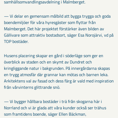
samhällsomvandlingsavdelning i Malmberget.
— Vi delar en gemensam målbild att bygga trygga och goda
boendemiljöer för våra hyresgäster som flyttar från
Malmberget. Det här projektet förstärker även bilden av
Gällivare som attraktiv bostadsort, säger Esa Norojärvi, vd på
TOP bostäder.
Husens placering skapar en gård i söderläge som ger en
överblick av staden och en skymt av Dundret och
kringliggande natur i bakgrunden. På innergårdarna skapas
en trygg atmosfär där grannar kan mötas och barnen leka.
Arkitektens val av fasad och dess färg är vald med inspiration
från vårvinterns glittrande snö.
— Vi bygger hållbara bostäder i trä från skogarna här i
Norrland och vi är glada att våra kunder också ser trähus
som framtidens boende, säger Ellen Bäckman,