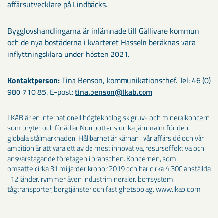
affärsutvecklare på Lindbäcks.
Bygglovshandlingarna är inlämnade till Gällivare kommun
och de nya bostäderna i kvarteret Hasseln beräknas vara
inflyttningsklara under hösten 2021.
Kontaktperson:
Tina Benson, kommunikationschef. Tel: 46 (0)
980 710 85. E-post:
tina.benson@lkab.com
LKAB är en internationell högteknologisk gruv- och mineralkoncern
som bryter och förädlar Norrbottens unika järnmalm för den
globala stålmarknaden. Hållbarhet är kärnan i vår affärsidé och vår
ambition är att vara ett av de mest innovativa, resurseffektiva och
ansvarstagande företagen i branschen. Koncernen, som
omsatte cirka 31 miljarder kronor 2019 och har cirka 4 300 anställda
i 12 länder, rymmer även industrimineraler, borrsystem,
tågtransporter, bergtjänster och fastighetsbolag. www.lkab.com