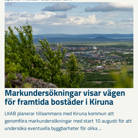
Markundersökningar visar vägen
för framtida bostäder i Kiruna
LKAB planerar tillsammans med Kiruna kommun att
genomföra markundersökningar med start 10 augusti för att
undersöka eventuella byggbarheter för olika ...