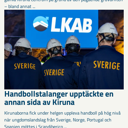
– bland annat ...
Handbollstalanger upptäckte en
annan sida av Kiruna
Kirunaborna fick under helgen uppleva handboll på hög nivå
när ungdomslandslag från Sverige, Norge, Portugal och
Spanien möttes i Scandiberico ...