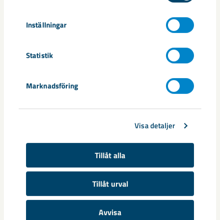
Pressmeddelande_200 miljoner till forskning st
ärker regionens position i global omställning_22
Inställningar
0209
Statistik
Dela
Marknadsföring
Taggar
Visa detaljer
samhällsomvandling
Tillåt alla
Tillåt urval
Relaterat innehåll
Avvisa