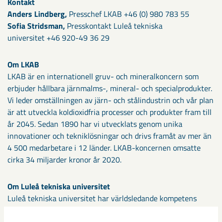
Kontakt
Anders Lindberg,
Presschef LKAB +46 (0) 980 783 55
Sofia Stridsman,
Presskontakt Luleå tekniska
universitet +46 920-49 36 29
Om LKAB
LKAB är en internationell gruv- och mineralkoncern som
erbjuder hållbara järnmalms-, mineral- och specialprodukter.
Vi leder omställningen av järn- och stålindustrin och vår plan
är att utveckla koldioxidfria processer och produkter fram till
år 2045. Sedan 1890 har vi utvecklats genom unika
innovationer och tekniklösningar och drivs framåt av mer än
4 500 medarbetare i 12 länder. LKAB-koncernen omsatte
cirka 34 miljarder kronor år 2020.
Om Luleå tekniska universitet
Luleå tekniska universitet har världsledande kompetens
inom flera områden och bedriver forskning i nära samarbete