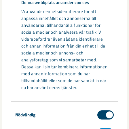
Kiruna kommun: Jan Klein, tel: 070-675 44 46
Denna webbplats använder cookies
Vi använder enhetsidentifierare för att
anpassa innehållet och annonserna till
Dela
användarna, tillhandahålla funktioner för
sociala medier och analysera vår trafik. Vi
vidarebefordrar även sådana identifierare
och annan information från din enhet till de
Taggar
sociala medier och annons- och
analysföretag som vi samarbetar med.
Kiruna
Per Geijer
prospektering
Dessa kan i sin tur kombinera informationen
med annan information som du har
tillhandahållit eller som de har samlat in när
du har använt deras tjänster.
Relaterat innehåll
Samtyckesval
Nödvändig