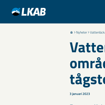
Nyheter
Vattenläck
Vatte
områd
tågst
3 januari 2023