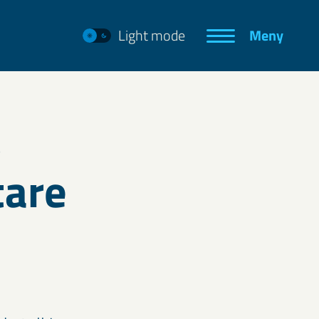
Light mode
Meny
s
tare