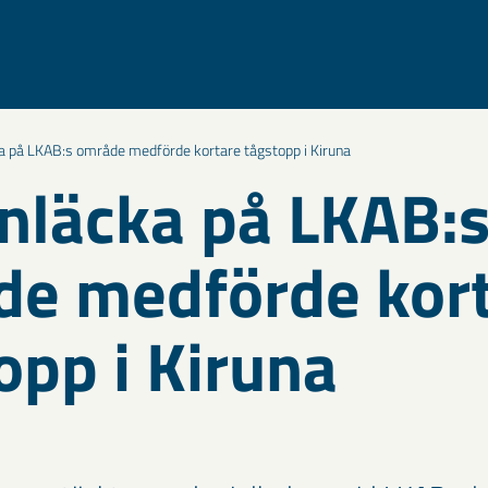
a på LKAB:s område medförde kortare tågstopp i Kiruna
nläcka på LKAB:
e medförde kor
opp i Kiruna