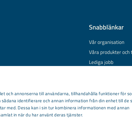
Snabblänkar
Vår organisation
Våra produkter och 
Lediga jobb
Finansiell informati
Behandling av pers
Information om coo
et och annonserna till användarna, tillhandahålla funktioner för so
 sådana identifierare och annan information från din enhet till de 
Kontakta oss
ar med. Dessa kan i sin tur kombinera informationen med annan
samlat in när du har använt deras tjänster.