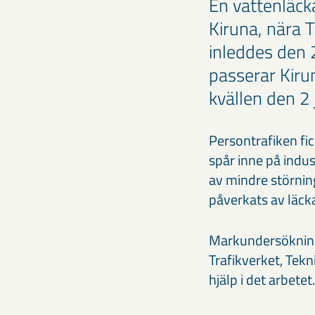
En vattenläcka
Kiruna, nära 
inleddes den 
passerar Kiru
kvällen den 2 
Persontrafiken fi
spår inne på indu
av mindre störning
påverkats av läck
Markundersökninga
Trafikverket, Tek
hjälp i det arbetet.