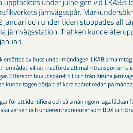
 upptäcktes under julhelgen vid LKAB:s lok
Trafikverkets järnvägsspår. Markundersök
2 januari och under tiden stoppades all tå
na järnvägsstation. Trafiken kunde återup
januari.
ck ersättas av buss under måndagen. LKAB:s malmtåg 
striområdet, vilket medförde att malmtransporterna 
ar. Eftersom huvudspåret till och från Kiruna järnväg
an kunde tågen börja trafikera spåret redan på månda
r för att identifiera och så småningom laga läckan f
niska verken och underentreprenörer som BDX och Bravi