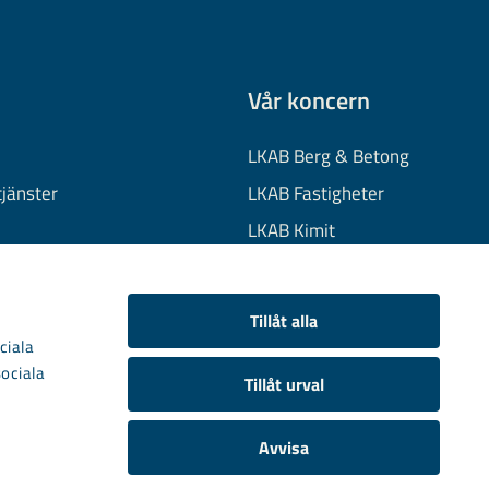
Vår koncern
LKAB Berg & Betong
tjänster
LKAB Fastigheter
LKAB Kimit
on
LKAB Mekaniska
onuppgifter
LKAB Minerals
Tillåt alla
kies
LKAB Wassara
ciala
sociala
Samhällsutveckling
Tillåt urval
Avvisa