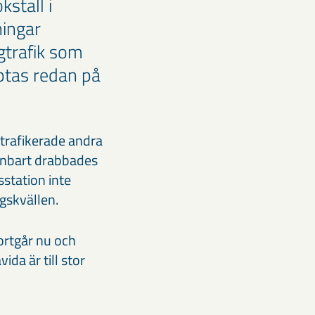
stall i
ningar
gtrafik som
ptas redan på
trafikerade andra
enbart drabbades
sstation inte
gskvällen.
ortgår nu och
da är till stor