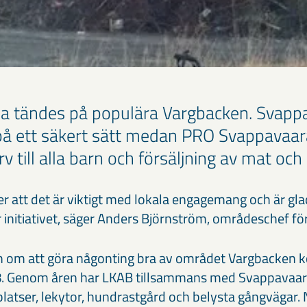
a tändes på populära Vargbacken. Svapp
på ett säkert sätt medan PRO Svappavaa
v till alla barn och försäljning av mat och
r att det är viktigt med lokala engagemang och är gla
r initiativet, säger Anders Björnström, områdeschef f
 om att göra någonting bra av området Vargbacken 
. Genom åren har LKAB tillsammans med Svappavaar
platser, lekytor, hundrastgård och belysta gångvägar. 