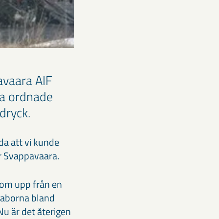
avaara AIF
ra ordnade
 dryck.
da att vi kunde
ör Svappavaara.
kom upp från en
aborna bland
Nu är det återigen