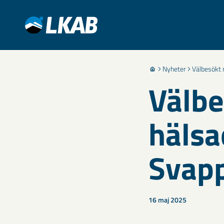
Nyheter
Välbesökt 
Välbe
hälsa
Svap
16 maj 2025