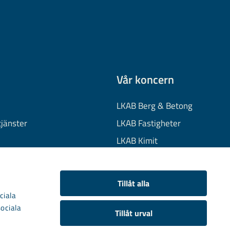
Vår koncern
LKAB Berg & Betong
tjänster
LKAB Fastigheter
LKAB Kimit
on
LKAB Mekaniska
onuppgifter
LKAB Minerals
Tillåt alla
kies
LKAB Wassara
ciala
sociala
Samhällsutveckling
Tillåt urval