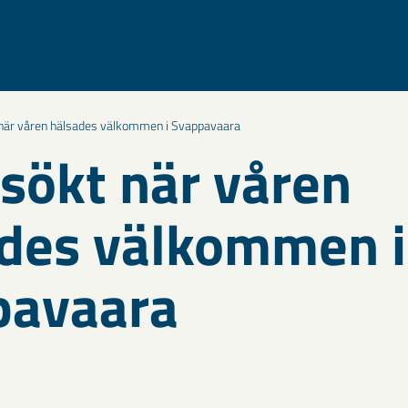
när våren hälsades välkommen i Svappavaara
sökt när våren
des välkommen i
pavaara