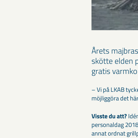
Årets majbras
skötte elden 
gratis varmkor
– Vi på LKAB tycke
möjliggöra det hä
Visste du att?
Idén
personaldag 2018
annat ordnat grill