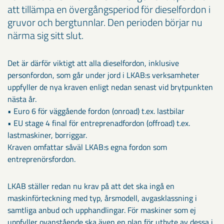
att tillämpa en övergångsperiod för dieselfordon i
gruvor och bergtunnlar. Den perioden börjar nu
närma sig sitt slut.
Det är därför viktigt att alla dieselfordon, inklusive
personfordon, som går under jord i LKAB:s verksamheter
uppfyller de nya kraven enligt nedan senast vid brytpunkten
nästa år.
• Euro 6 för väggående fordon (onroad) t.ex. lastbilar
• EU stage 4 final för entreprenadfordon (offroad) t.ex.
lastmaskiner, borriggar.
Kraven omfattar såväl LKAB:s egna fordon som
entreprenörsfordon.
LKAB ställer redan nu krav på att det ska ingå en
maskinförteckning med typ, årsmodell, avgasklassning i
samtliga anbud och upphandlingar. För maskiner som ej
uppfyller ovanstående ska även en plan för utbyte av dessa i