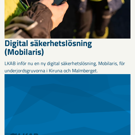
Digital säkerhetslösning
(Mobilaris)
LKAB inför nu en ny digital säkerhetslösning, Mobilaris, för
underjordsgruvorna i Kiruna och Malmberget.