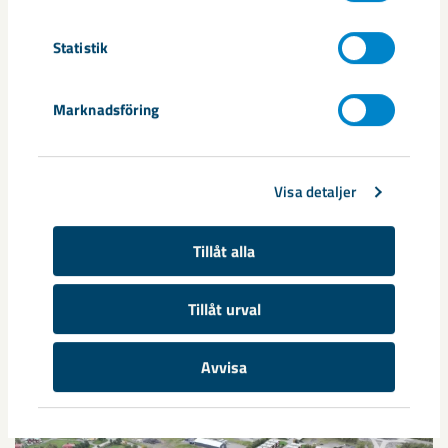
Dela
Statistik
Taggar
Marknadsföring
arbetsmiljö
Egon Rova
förädling
Kiruna
Roger Töyrä
Stefan Tano
Stig Drugge
Visa detaljer
Tillåt alla
Relaterat innehåll
Tillåt urval
Avvisa