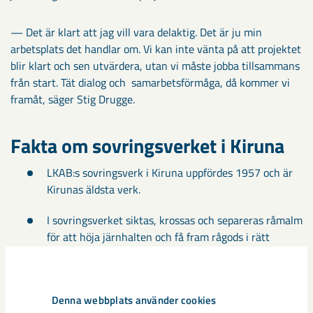
— Det är klart att jag vill vara delaktig. Det är ju min
arbetsplats det handlar om. Vi kan inte vänta på att projektet
blir klart och sen utvärdera, utan vi måste jobba tillsammans
från start. Tät dialog och samarbetsförmåga, då kommer vi
framåt, säger Stig Drugge.
Fakta om sovringsverket i Kiruna
LKAB:s sovringsverk i Kiruna uppfördes 1957 och är
Kirunas äldsta verk.
I sovringsverket siktas, krossas och separeras råmalm
för att höja järnhalten och få fram rågods i rätt
storlek för anrikningsverken i Kiruna och
Svappavaara.
Denna webbplats använder cookies
Sovringsprocessen utförs i finkrossverk och