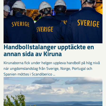
Handbollstalanger upptäckte en
annan sida av Kiruna
Kirunaborna fick under helgen uppleva handboll på hög nivå
när ungdomslandslag från Sverige, Norge, Portugal och
Spanien möttes i Scandiberico ...