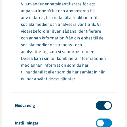
styckemalverk. Mellan dessa två byggnader
Vi använder enhetsidentifierare för att
transporteras malmen i två långlinjebandgångar med
anpassa innehållet och annonserna till
fyra transportörer i respektive bandgång.
användarna, tillhandahålla funktioner för
sociala medier och analysera vår trafik. Vi
All råmalm från Kirunagruvan transporteras i dessa
vidarebefordrar även sådana identifierare
bandgångar vilket gör att störningar får stor
och annan information från din enhet till de
påverkan på LKAB:s produktion.
sociala medier och annons- och
analysföretag som vi samarbetar med.
På grund av stora rostangrepp på bandgångarna togs
Dessa kan i sin tur kombinera informationen
investeringsbeslut om att ersätta dem, ett arbete
med annan information som du har
som påbörjades 2015. Just nu pågår bytet av den
tillhandahållit eller som de har samlat in när
andra bandgången samtidigt som ny gråbergsutfrakt
du har använt deras tjänster.
byggs. Projektet med bandgångarna leds av Johan
Wiman och beräknas vara avslutat 2020.
Samtyckesval
I sovringsverket arbetar 82 personer, verkschef är
Nödvändig
Stefan Tano.
Inställningar