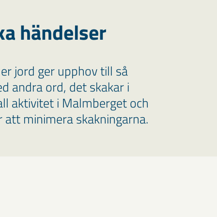
ka händelser
r jord ger upphov till så
ed andra ord, det skakar i
ll aktivitet i Malmberget och
ör att minimera skakningarna.