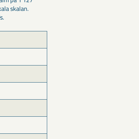
ala skalan.
s.