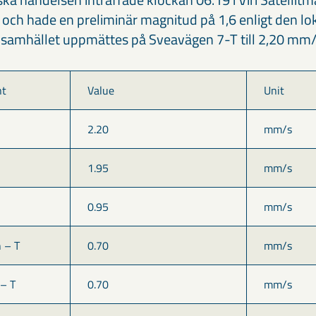
och hade en preliminär magnitud på 1,6 enligt den lok
i samhället uppmättes på Sveavägen 7-T till 2,20 mm/
nt
Value
Unit
2.20
mm/s
1.95
mm/s
0.95
mm/s
 – T
0.70
mm/s
– T
0.70
mm/s