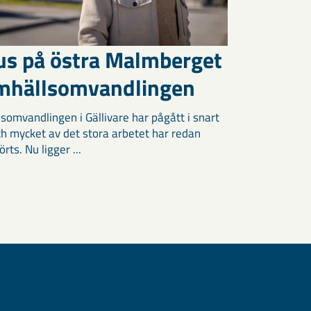
us på östra Malmberget
amhällsomvandlingen
somvandlingen i Gällivare har pågått i snart
och mycket av det stora arbetet har redan
ts. Nu ligger ...