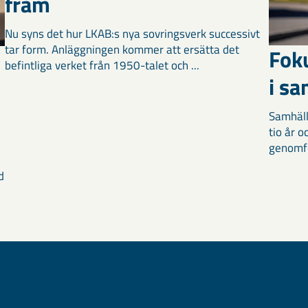
fram
Nu syns det hur LKAB:s nya sovringsverk successivt
tar form. Anläggningen kommer att ersätta det
Fok
befintliga verket från 1950-talet och ...
i s
Samhäll
tio år 
genomför
d