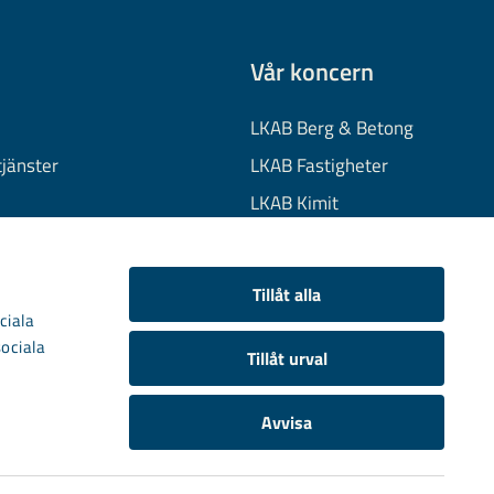
Vår koncern
LKAB Berg & Betong
tjänster
LKAB Fastigheter
LKAB Kimit
on
LKAB Mekaniska
onuppgifter
LKAB Minerals
Tillåt alla
kies
LKAB Wassara
ciala
sociala
Samhällsutveckling
Tillåt urval
Avvisa