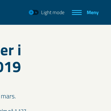
Light mode
Meny
er i
019
 mars.
malm på 1 127