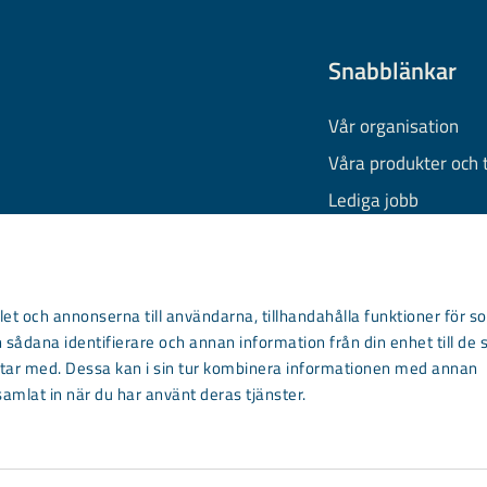
Snabblänkar
Vår organisation
Våra produkter och 
Lediga jobb
Finansiell informati
Behandling av pers
Information om coo
et och annonserna till användarna, tillhandahålla funktioner för so
 sådana identifierare och annan information från din enhet till de 
Kontakta oss
ar med. Dessa kan i sin tur kombinera informationen med annan
samlat in när du har använt deras tjänster.