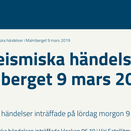
ska händelser i Malmberget 9 mars 2019
eismiska händels
berget 9 mars 2
 händelser inträffade på lördag morgon 9
ska händelsen inträffade klockan 06.19 i Viri Satellit