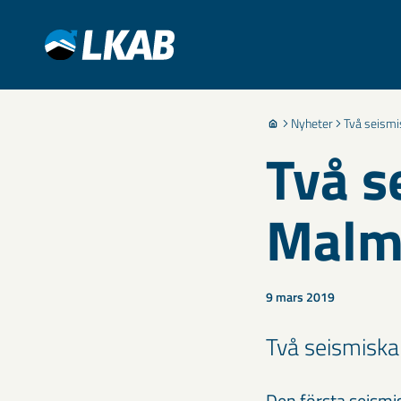
Nyheter
Två seismi
Två s
Malm
9 mars 2019
Två seismiska
Den första seismi