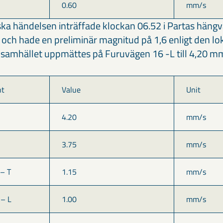
0.60
mm/s
ka händelsen inträffade klockan 06.52 i Partas häng
och hade en preliminär magnitud på 1,6 enligt den lok
i samhället uppmättes på Furuvägen 16 -L till 4,20 m
nt
Value
Unit
4.20
mm/s
3.75
mm/s
– T
1.15
mm/s
 – L
1.00
mm/s