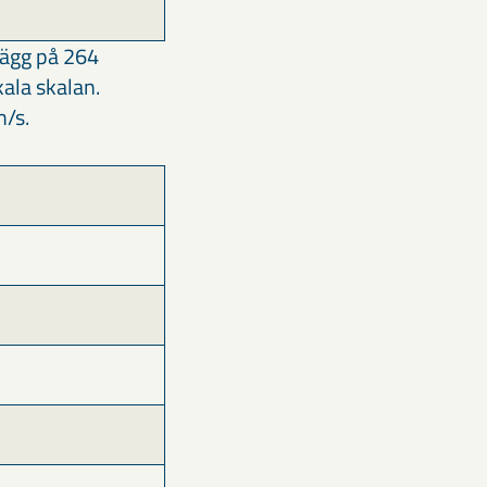
vägg på 264
ala skalan.
m/s.