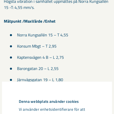
Högsta vibration i samhället uppmättes på Norra Kungsallén
15 -T: 4,55 mm/s.
Mätpunkt /MaxVärde /Enhet
Norra Kungsallén 15 – T 4,55
Konsum Mbgt – T 2,95
Kaptensvägen 4 B – L 2,75
Barongatan 20 – L 2,55
Järnvägsgatan 19 – L 1,80
Murgatan 1 – T 1,30
Denna webbplats använder cookies
Sagoslingan – L 1,00
Vi använder enhetsidentifierare för att
Sveavägen 7 – T 0,75