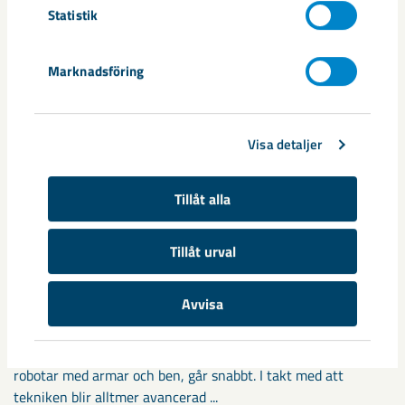
Statistik
Marknadsföring
Visa detaljer
Tillåt alla
Tillåt urval
Så kan humanoida robotar öka
Avvisa
säkerheten i framtidens gruva
Utvecklingen av humanoida robotar, människoliknande
robotar med armar och ben, går snabbt. I takt med att
tekniken blir alltmer avancerad ...