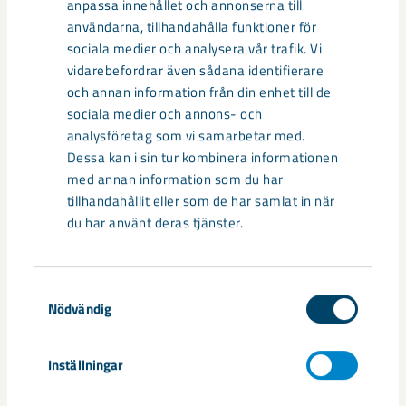
anpassa innehållet och annonserna till
användarna, tillhandahålla funktioner för
Hermelinsbacken 7 – T 0,70
sociala medier och analysera vår trafik. Vi
vidarebefordrar även sådana identifierare
Lövberga – L 0,70
och annan information från din enhet till de
sociala medier och annons- och
analysföretag som vi samarbetar med.
Dela
Dessa kan i sin tur kombinera informationen
med annan information som du har
tillhandahållit eller som de har samlat in när
du har använt deras tjänster.
Taggar
Gällivare
Malmberget
seismik
Samtyckesval
Nödvändig
Inställningar
Relaterat innehåll